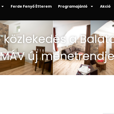
Ferde Fenyő Étterem
Programajánló
Akció
közlekedés a Balaton
MÁV új menetrendj