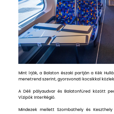
Mint írják, a Balaton északi partján a Kék H
menetrend szerint, gyorsvonati kocsikkal közlek
A Déli pályaudvar és Balatonfüred között pe
Vízipók InterRégió.
Mindezek mellett Szombathely és Keszthely