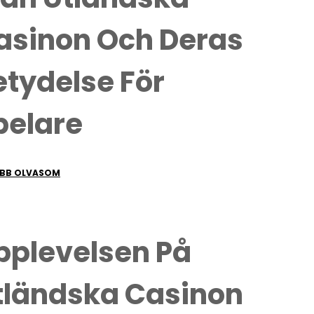
asinon Och Deras
etydelse För
pelare
BB OLVASOM
pplevelsen På
tländska Casinon