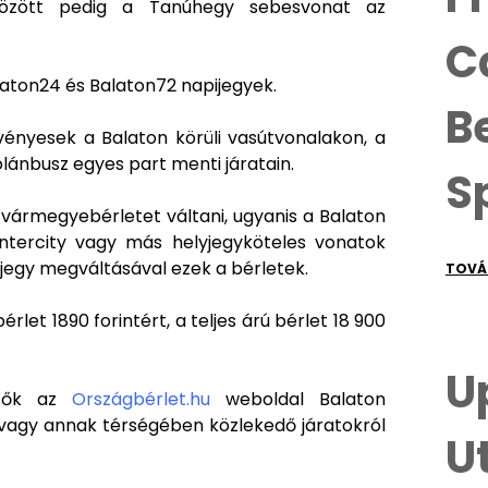
között pedig a Tanúhegy sebesvonat az
C
aton24 és Balaton72 napijegyek.
B
ényesek a Balaton körüli vasútvonalakon, a
olánbusz egyes part menti járatain.
S
y vármegyebérletet váltani, ugyanis a Balaton
intercity vagy más helyjegyköteles vonatok
jegy megváltásával ezek a bérletek.
TOVÁ
et 1890 forintért, a teljes árú bérlet 18 900
U
ezők az
Országbérlet.hu
weboldal Balaton
vagy annak térségében közlekedő járatokról
U