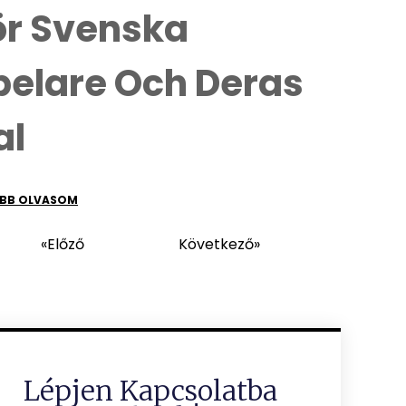
ör Svenska
pelare Och Deras
al
BB OLVASOM
«Előző
Következő»
Lépjen Kapcsolatba