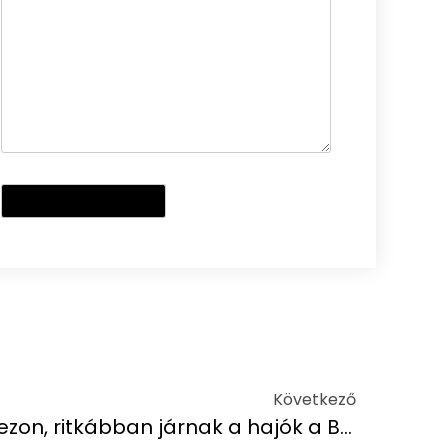
Következő
Beköszöntött az utószezon, ritkábban járnak a hajók a Balatonnál