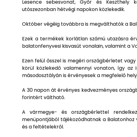
Lesence sebesvonat, Győr és Keszthely 
utószezonban hétvégi napokon közlekedik.
Október végéig továbbra is megválthatók a Bal
Ezek a termékek korlátlan számú utazásra érv
balatonfenyvesi kisvasút vonalain, valamint a V
Ezen felül ősszel is megéri országbérletet vag
körül közlekedő valamennyi vonaton, így az 
másodosztályán is érvényesek a megfelelő hely
A 30 napon át érvényes kedvezményes országbérl
forintért váltható.
A vármegye- és országbérlettel rendelk
menüpontjából tájékozódhatnak a Balatonhoz 
és a feltételekről.