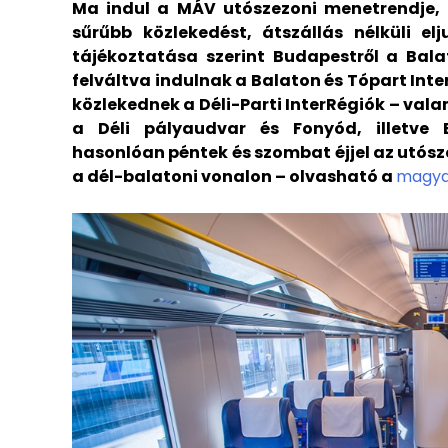
Ma indul a MÁV utószezoni menetrendje, 
sűrűbb közlekedést, átszállás nélküli el
tájékoztatása szerint Budapestről a Bala
felváltva indulnak a Balaton és Tópart Inte
közlekednek a Déli-Parti InterRégiók – val
a Déli pályaudvar és Fonyód, illetve 
hasonlóan péntek és szombat éjjel az utós
a dél-balatoni vonalon – olvasható a
magya