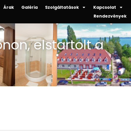
Árak
Galéria
Szolgáltatások
Kapcsolat
Rendezvények
on, elstartolt a
e