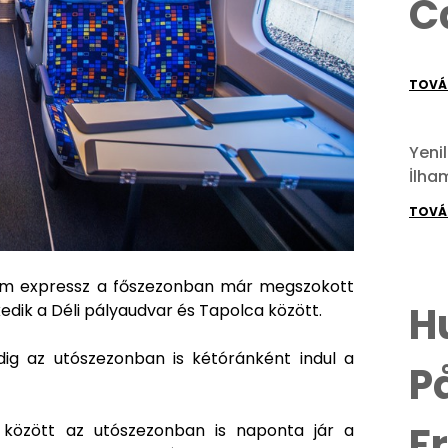
C
TOVÁ
Yeni
İlham
TOVÁ
ullám expressz a főszezonban már megszokott
H
edik a Déli pályaudvar és Tapolca között.
dig az utószezonban is kétóránként indul a
P
F
 között az utószezonban is naponta jár a