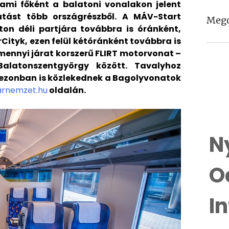
ami főként a balatoni vonalakon jelent
jutást több országrészből. A MÁV-Start
Mego
ton déli partjára továbbra is óránként,
rCityk, ezen felül kétóránként továbbra is
amennyi járat korszerű FLIRT motorvonat –
Balatonszentgyörgy között. Tavalyhoz
zezonban is közlekednek a Bagolyvonatok
rnemzet.hu
oldalán.
N
O
I