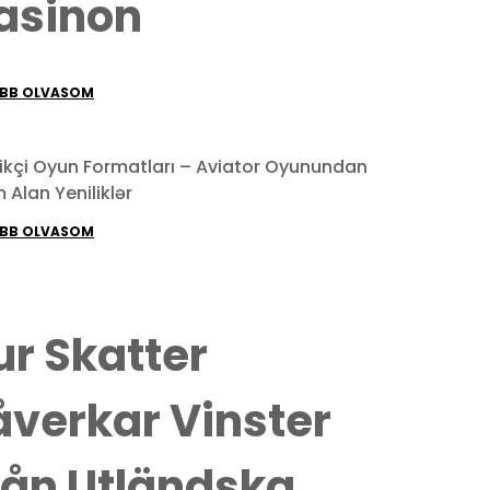
asinon
BB OLVASOM
likçi Oyun Formatları – Aviator Oyunundan
 Alan Yeniliklər
BB OLVASOM
ur Skatter
åverkar Vinster
rån Utländska