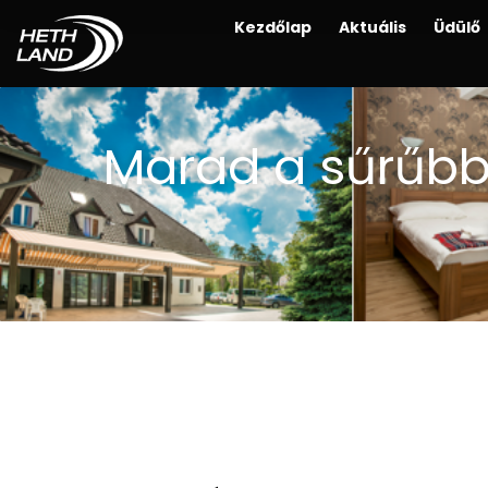
Kezdőlap
Aktuális
Üdülő
Marad a sűrűbb 