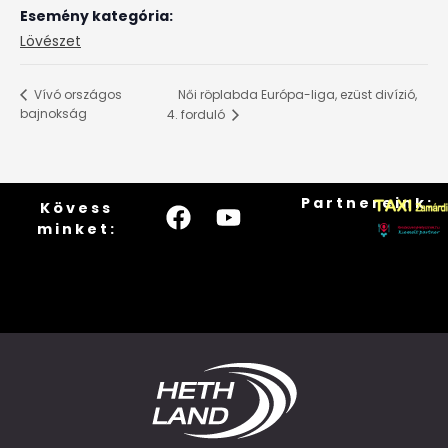
Esemény kategória:
Lövészet
Női röplabda Európa-liga, ezüst divízió,
Vívó országos
bajnokság
4. forduló
Partnereink:
Kövess
minket: