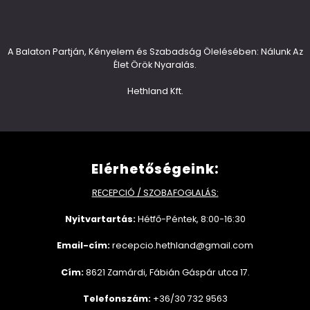
A Balaton Partján, Kényelem és Szabadság Ölelésében: Nálunk Az
Élet Örök Nyaralás.
Hethland Kft.
Elérhetőségeink:
RECEPCIÓ / SZOBAFOGLALÁS:
Nyitvartartás:
Hétfő-Péntek, 8:00-16:30
Email-cím:
recepcio.hethland@gmail.com
Cím:
8621 Zamárdi, Fábián Gáspár utca 17.
Telefonszám:
+36/30 732 9563