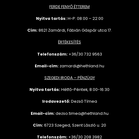
FERDE FENYŐ ÉTTEREM
Nyitva tartás:
H-P: 08:00 – 22:00
Cím:
8621 Zamárdi, Fábián Gáspár utca 17.
ÉRTÉKESÍTÉS
Telefonszám:
+36/30 732
9563
Email-cím:
zamardi@hethland.hu
SZEGEDI IRODA – PÉNZÜGY
Nyitva tartás:
Hétfő-Péntek, 8:00-16:30
Irodavezető:
Dezső Tímea
Email-cím:
dezso.timea@hethland.hu
Cím:
6723 Szeged, Szent László u. 20
Telefonszám:
+36/30 208 3982