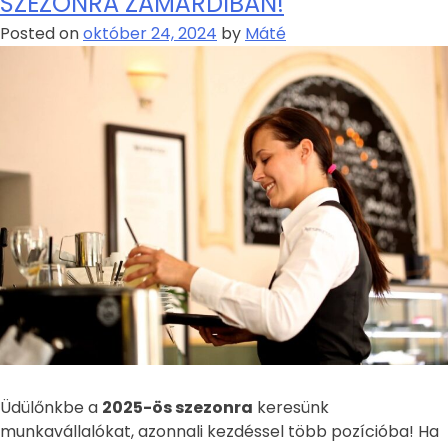
SZEZONRA ZAMÁRDIBAN!
Posted on
október 24, 2024
by
Máté
Üdülőnkbe a
2025-ös szezonra
keresünk
munkavállalókat, azonnali kezdéssel több pozícióba! Ha