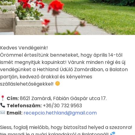
Kedves Vendégeink!
Örömmel értesítünk benneteket, hogy április 14-től
ismét megnyitjuk kapuinkat! Várunk minden régi és új
vendégünket a Hethland Üdülő Zamárdiban, a Balaton
partján, kedvező árakkal és kényelmes
szálláslehetőségekkel!
Cím:
8621 Zamárdi, Fábián Gáspár utca 17.
Telefonszám:
+36/30 732 9563
Email:
recepcio.hethland@gmail.com
Siess, foglalj mielőbb, hogy biztosítsd helyed a szezonra!
Ne maradj le a nyári kalandokról a Balatonnál!