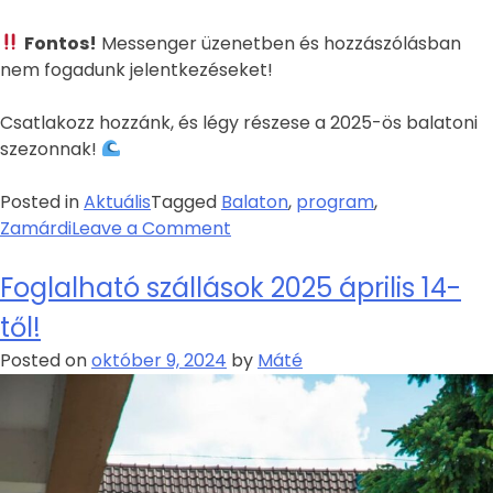
Fontos!
Messenger üzenetben és hozzászólásban
nem fogadunk jelentkezéseket!
Csatlakozz hozzánk, és légy részese a 2025-ös balatoni
szezonnak!
Posted in
Aktuális
Tagged
Balaton
,
program
,
Zamárdi
Leave a Comment
Foglalható szállások 2025 április 14-
től!
Posted on
október 9, 2024
by
Máté