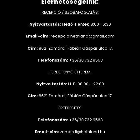
Elérhetőségeink:
RECEPCIÓ / SZOBAFOGLALÁS:
Nyitvartartás:
Hétfő-Péntek, 8:00-16:30
Email-cím:
recepcio.hethland@gmail.com
Cím:
8621 Zamárdi, Fábián Gáspár utca 17.
Telefonszám:
+36/30 732 9563
FERDE FENYŐ ÉTTEREM
Nyitva tartás:
H-P: 08:00 – 22:00
Cím:
8621 Zamárdi, Fábián Gáspár utca 17.
ÉRTÉKESÍTÉS
Telefonszám:
+36/30 732
9563
Email-cím:
zamardi@hethland.hu