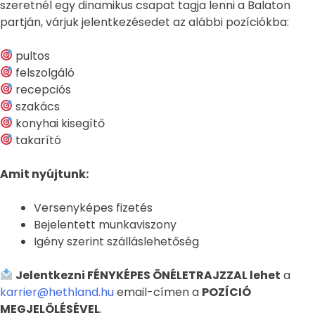
szeretnél egy dinamikus csapat tagja lenni a Balaton
partján, várjuk jelentkezésedet az alábbi pozíciókba:
pultos
felszolgáló
recepciós
szakács
konyhai kisegítő
takarító
Amit nyújtunk:
Versenyképes fizetés
Bejelentett munkaviszony
Igény szerint szálláslehetőség
Jelentkezni FÉNYKÉPES ÖNÉLETRAJZZAL lehet
a
karrier@hethland.hu
email-címen a
POZÍCIÓ
MEGJELÖLÉSÉVEL
.