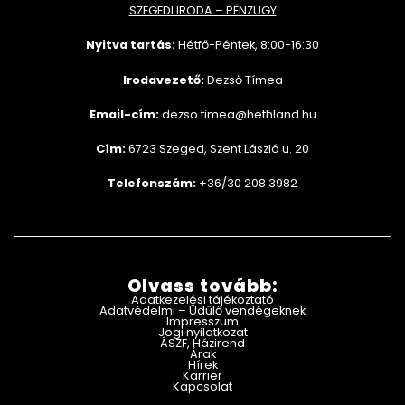
SZEGEDI IRODA – PÉNZÜGY
Nyitva tartás:
Hétfő-Péntek, 8:00-16:30
Irodavezető:
Dezső Tímea
Email-cím:
dezso.timea@hethland.hu
Cím:
6723 Szeged, Szent László u. 20
Telefonszám:
+36/30 208 3982
Olvass tovább:
Adatkezelési tájékoztató
Adatvédelmi – Üdülő vendégeknek
Impresszum
Jogi nyilatkozat
ÁSZF, Házirend
Árak
Hírek
Karrier
Kapcsolat