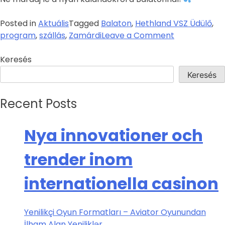
Posted in
Aktuális
Tagged
Balaton
,
Hethland VSZ Üdülő
,
program
,
szállás
,
Zamárdi
Leave a Comment
Keresés
Keresés
Recent Posts
Nya innovationer och
trender inom
internationella casinon
Yenilikçi Oyun Formatları – Aviator Oyunundan
İlham Alan Yeniliklər