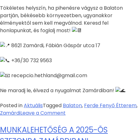
Tökéletes helyszín, ha pihenésre vágysz a Balaton
partján, békésebb környezetben, ugyanakkor
élményektől sem kell megválnod. Keresd fel
honlapunkat, és foglalj most!
8621 Zamárdi, Fábián Gáspár utca 17
+36/30 732 9563
recepcio.hethland@gmail.com
Ne maradj le, élvezd a nyugalmat Zamárdiban!
Posted in
Aktuális
Tagged
Balaton
,
Ferde Fenyő Étterem
,
Zamárdi
Leave a Comment
MUNKALEHETŐSÉG A 2025-ÖS