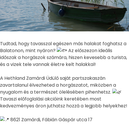
Tudtad, hogy tavasszal egészen más halakat foghatsz a
Balatonon, mint nyáron?
Az előszezon ideális
időszak a horgászok számára, hiszen kevesebb a turista,
és a vizek tele vannak életre kelt halakkal!
A Hethland Zamárdi Üdülő saját partszakaszán
zavartalanul élvezheted a horgászatot, miközben a
nyugalom és a természet ölelésében pihenhetsz.
Tavaszi előfoglalási akcióink keretében most
kedvezményes
áron juthatsz hozzá a legjobb helyekhez!
8621 Zamárdi, Fábián Gáspár utca 17