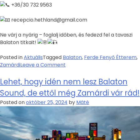
+36/30 732 9563
recepcio.hethland@gmail.com
Ne várj a nyárig – foglalj időben, és fedezd fel a tavaszi
Balaton titkait!
Posted in
Aktuális
Tagged
Balaton
,
Ferde Fenyő Étterem
,
Zamárdi
Leave a Comment
Lehet, hogy idén nem lesz Balaton
Sound, de ettől még Zamárdi vár rád!
Posted on
október 25, 2024
by
Máté