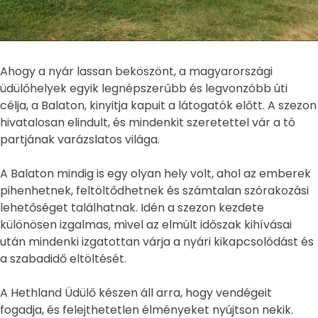
Ahogy a nyár lassan beköszönt, a magyarországi
üdülőhelyek egyik legnépszerűbb és legvonzóbb úti
célja, a Balaton, kinyitja kapuit a látogatók előtt. A szezon
hivatalosan elindult, és mindenkit szeretettel vár a tó
partjának varázslatos világa.
A Balaton mindig is egy olyan hely volt, ahol az emberek
pihenhetnek, feltöltődhetnek és számtalan szórakozási
lehetőséget találhatnak. Idén a szezon kezdete
különösen izgalmas, mivel az elmúlt időszak kihívásai
után mindenki izgatottan várja a nyári kikapcsolódást és
a szabadidő eltöltését.
A Hethland Üdülő készen áll arra, hogy vendégeit
fogadja, és felejthetetlen élményeket nyújtson nekik.