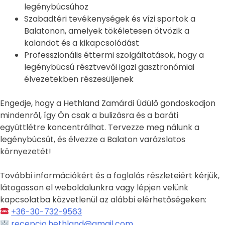
legénybúcsúhoz
Szabadtéri tevékenységek és vízi sportok a
Balatonon, amelyek tökéletesen ötvözik a
kalandot és a kikapcsolódást
Professzionális éttermi szolgáltatások, hogy a
legénybúcsú résztvevői igazi gasztronómiai
élvezetekben részesüljenek
Engedje, hogy a Hethland Zamárdi Üdülő gondoskodjon
mindenről, így Ön csak a bulizásra és a baráti
együttlétre koncentrálhat. Tervezze meg nálunk a
legénybúcsút, és élvezze a Balaton varázslatos
környezetét!
További információkért és a foglalás részleteiért kérjük,
látogasson el weboldalunkra vagy lépjen velünk
kapcsolatba közvetlenül az alábbi elérhetőségeken:
+36-30-732-9563
recepcio.hethland@gmail.com