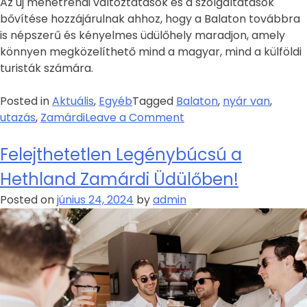
Az új menetrendi változtatások és a szolgáltatások
bővítése hozzájárulnak ahhoz, hogy a Balaton továbbra
is népszerű és kényelmes üdülőhely maradjon, amely
könnyen megközelíthető mind a magyar, mind a külföldi
turisták számára.
Posted in
Aktuális
,
Egyéb
Tagged
Balaton
,
nyár van
,
utazás
,
Zamárdi
Leave a Comment
Felejthetetlen Legénybúcsú a
Hethland Zamárdi Üdülőben!
Posted on
június 24, 2024
by
admin