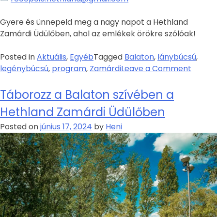
Gyere és ünnepeld meg a nagy napot a Hethland
Zamárdi Üdülőben, ahol az emlékek örökre szólóak!
Posted in
Aktuális
,
Egyéb
Tagged
Balaton
,
lánybúcsú
,
legénybúcsú
,
program
,
Zamárdi
Leave a Comment
Táborozz a Balaton szívében a
Hethland Zamárdi Üdülőben
Posted on
június 17, 2024
by
Heni