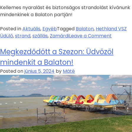
Kellemes nyaralást és biztonságos strandolást kívánunk
mindenkinek a Balaton partján!
Posted in
Aktuális
,
Egyéb
Tagged
Balaton
,
Hethland VSZ
Üdülő
,
strand
,
szállás
,
Zamárdi
Leave a Comment
Megkezdődött a Szezon: Üdvözöl
mindenkit a Balaton!
Posted on
június 5, 2024
by
Máté