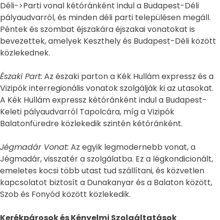
Déli->Parti vonal kétóránként indul a Budapest-Déli
pályaudvarról, és minden déli parti településen megáll.
Péntek és szombat éjszakára éjszakai vonatokat is
bevezettek, amelyek Keszthely és Budapest-Déli között
közlekednek​.
Északi Part:
Az északi parton a Kék Hullám expressz és a
Vizipók interregionális vonatok szolgálják ki az utasokat.
A Kék Hullám expressz kétóránként indul a Budapest-
Keleti pályaudvarról Tapolcára, míg a Vizipók
Balatonfüredre közlekedik szintén kétóránként​​.
Jégmadár Vonat:
Az egyik legmodernebb vonat, a
Jégmadár, visszatér a szolgálatba. Ez a légkondicionált,
emeletes kocsi több utast tud szállítani, és közvetlen
kapcsolatot biztosít a Dunakanyar és a Balaton között,
Szob és Fonyód között közlekedik​.
Kerékpárosok és Kényelmi Szolgáltatások