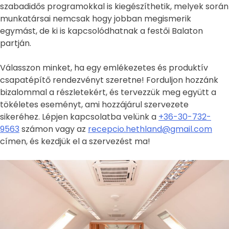
szabadidős programokkal is kiegészíthetik, melyek során
munkatársai nemcsak hogy jobban megismerik
egymást, de ki is kapcsolódhatnak a festői Balaton
partján.
Válasszon minket, ha egy emlékezetes és produktív
csapatépítő rendezvényt szeretne! Forduljon hozzánk
bizalommal a részletekért, és tervezzük meg együtt a
tökéletes eseményt, ami hozzájárul szervezete
sikeréhez. Lépjen kapcsolatba velünk a
+36-30-732-
9563
számon vagy az
recepcio.hethland@gmail.com
címen, és kezdjük el a szervezést ma!