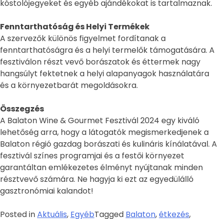
kóstolójegyeket és egyéb ajándékokat is tartalmaznak.
Fenntarthatóság és Helyi Termékek
A szervezők különös figyelmet fordítanak a
fenntarthatóságra és a helyi termelők támogatására. A
fesztiválon részt vevő borászatok és éttermek nagy
hangsúlyt fektetnek a helyi alapanyagok használatára
és a környezetbarát megoldásokra.
Összegzés
A Balaton Wine & Gourmet Fesztivál 2024 egy kiváló
lehetőség arra, hogy a látogatók megismerkedjenek a
Balaton régió gazdag borászati és kulináris kínálatával. A
fesztivál színes programjai és a festői környezet
garantáltan emlékezetes élményt nyújtanak minden
résztvevő számára. Ne hagyja ki ezt az egyedülálló
gasztronómiai kalandot!
Posted in
Aktuális
,
Egyéb
Tagged
Balaton
,
étkezés
,