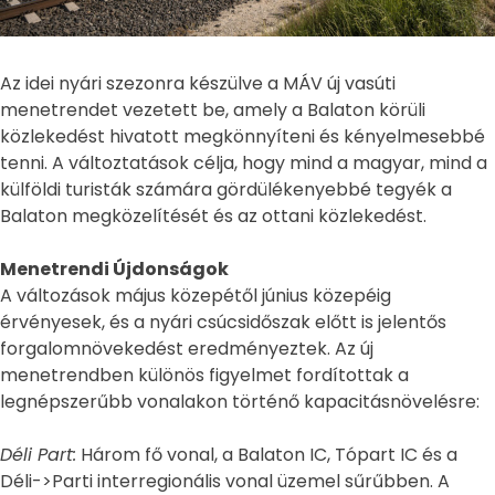
Az idei nyári szezonra készülve a MÁV új vasúti
menetrendet vezetett be, amely a Balaton körüli
közlekedést hivatott megkönnyíteni és kényelmesebbé
tenni. A változtatások célja, hogy mind a magyar, mind a
külföldi turisták számára gördülékenyebbé tegyék a
Balaton megközelítését és az ottani közlekedést.
Menetrendi Újdonságok
A változások május közepétől június közepéig
érvényesek, és a nyári csúcsidőszak előtt is jelentős
forgalomnövekedést eredményeztek. Az új
menetrendben különös figyelmet fordítottak a
legnépszerűbb vonalakon történő kapacitásnövelésre:
Déli Part:
Három fő vonal, a Balaton IC, Tópart IC és a
Déli->Parti interregionális vonal üzemel sűrűbben. A