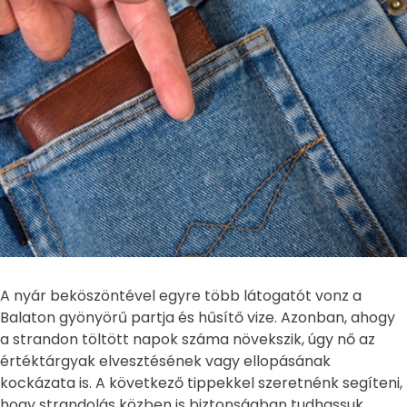
A nyár beköszöntével egyre több látogatót vonz a
Balaton gyönyörű partja és hűsítő vize. Azonban, ahogy
a strandon töltött napok száma növekszik, úgy nő az
értéktárgyak elvesztésének vagy ellopásának
kockázata is. A következő tippekkel szeretnénk segíteni,
hogy strandolás közben is biztonságban tudhassuk