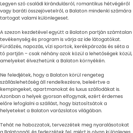
Legyen szó családi kirándulásról, romantikus hétvégéről
vagy baráti összejövetelről, a Balaton mindenki számára
tartogat valami különlegeset.
A szezon kezdetével együtt a Balaton partján számtalan
tevékenység és program is várja az ide látogatókat.
Fürdőzés, napozás, vízi sportok, kerékpározás és séta a
tó partján – csak néhány azok közül a lehetőségek közül,
amelyeket élvezhetünk a Balaton környékén.
Ne feledjétek, hogy a Balaton körül rengeteg
szálláslehetőség áll rendelkezésre, beleértve a
kempingeket, apartmanokat és luxus szállodákat is.
Azonban a helyek gyorsan elfogynak, ezért érdemes
előre lefoglalni a szállást, hogy biztosítsátok a
helyeteket a Balaton varázslatos világában.
Tehát ne habozzatok, tervezzétek meg nyaralásotokat
a Balatonnál, és fedezzétek fel, miért is olyan különleges