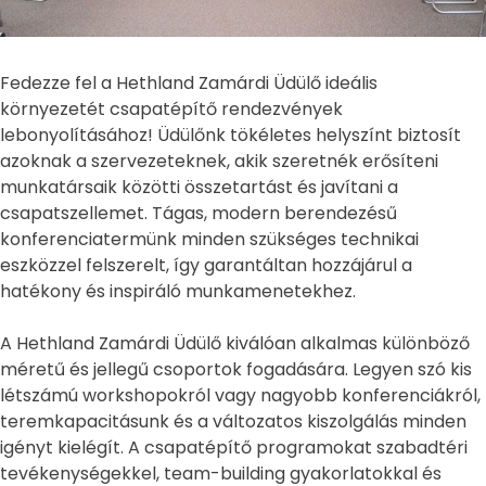
Fedezze fel a Hethland Zamárdi Üdülő ideális
környezetét csapatépítő rendezvények
lebonyolításához! Üdülőnk tökéletes helyszínt biztosít
azoknak a szervezeteknek, akik szeretnék erősíteni
munkatársaik közötti összetartást és javítani a
csapatszellemet. Tágas, modern berendezésű
konferenciatermünk minden szükséges technikai
eszközzel felszerelt, így garantáltan hozzájárul a
hatékony és inspiráló munkamenetekhez.
A Hethland Zamárdi Üdülő kiválóan alkalmas különböző
méretű és jellegű csoportok fogadására. Legyen szó kis
létszámú workshopokról vagy nagyobb konferenciákról,
teremkapacitásunk és a változatos kiszolgálás minden
igényt kielégít. A csapatépítő programokat szabadtéri
tevékenységekkel, team-building gyakorlatokkal és