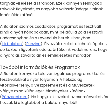
tárgyak viselését a strandon. Ezek könnyen felhívják a
tolvajok figyelmét, és nagyobb valószínűséggel válnak
lopás áldozatává.
A Balaton számos csodálatos programot és fesztivált
kínál a nyári hónapokban, mint például a Zöld Fesztivál
Badacsonyban és a Levendula hetek Tihanyban​
(
Hirbalaton
)​​ (
Funzine
)​. Élvezzük ezeket a lehetőségeket,
de közben figyeljünk oda az értékeink védelmére is, hogy
a nyaralás zavartalan és emlékezetes maradjon!
További Információk és Programok
A Balaton környéke tele van izgalmas programokkal és
fesztiválokkal a nyár folyamán. A Kékszalag
vitorlásverseny, a VeszprémFest és a Művészetek
Völgye mind különleges élményeket kínálnak​
(
Pénzcentrum
)​. Ne hagyjuk ki ezeket az eseményeket, és
hozzuk ki a legtöbbet a balatoni nyárból!