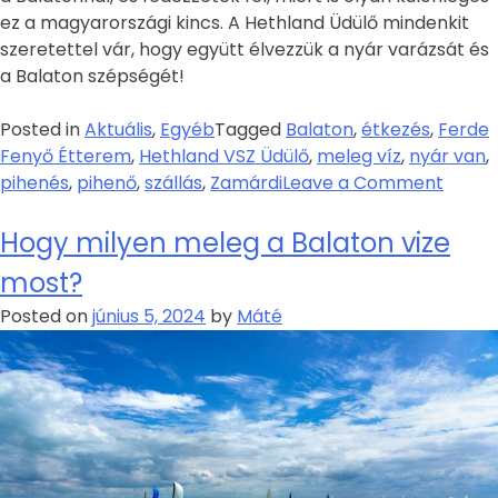
ez a magyarországi kincs. A Hethland Üdülő mindenkit
szeretettel vár, hogy együtt élvezzük a nyár varázsát és
a Balaton szépségét!
Posted in
Aktuális
,
Egyéb
Tagged
Balaton
,
étkezés
,
Ferde
Fenyő Étterem
,
Hethland VSZ Üdülő
,
meleg víz
,
nyár van
,
pihenés
,
pihenő
,
szállás
,
Zamárdi
Leave a Comment
Hogy milyen meleg a Balaton vize
most?
Posted on
június 5, 2024
by
Máté