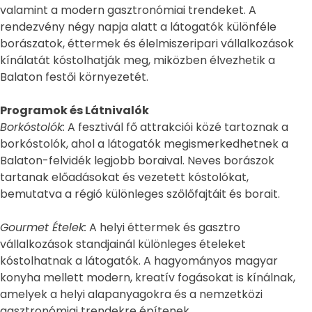
valamint a modern gasztronómiai trendeket. A
rendezvény négy napja alatt a látogatók különféle
borászatok, éttermek és élelmiszeripari vállalkozások
kínálatát kóstolhatják meg, miközben élvezhetik a
Balaton festői környezetét.
Programok és Látnivalók
Borkóstolók:
A fesztivál fő attrakciói közé tartoznak a
borkóstolók, ahol a látogatók megismerkedhetnek a
Balaton-felvidék legjobb boraival. Neves borászok
tartanak előadásokat és vezetett kóstolókat,
bemutatva a régió különleges szőlőfajtáit és borait.
Gourmet Ételek:
A helyi éttermek és gasztro
vállalkozások standjainál különleges ételeket
kóstolhatnak a látogatók. A hagyományos magyar
konyha mellett modern, kreatív fogásokat is kínálnak,
amelyek a helyi alapanyagokra és a nemzetközi
gasztronómiai trendekre építenek.