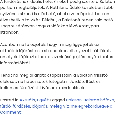
A fürdőzéshez ideális helyszíneket pedig szerte a Balaton
partján megtaláljátok. A Hethland Üdülő közelében több
nyilvános strand is elérhető, ahol a vendégeink bátran
élvezhetik a tó vizét. Például, a Balatonfüreden található
Tagore sétányon, vagy a Siófokon lévő Aranypart
strandon.
Azonban ne feledjétek, hogy mindig figyeljétek az
aktuális időjárást és a strandokon elhelyezett táblákat,
amelyek tájékoztatnak a vízminőségről és egyéb fontos
információkról.
Tehát ha meg akarjátok tapasztalni a Balaton frissítő
ölelését, ne habozzatok látogatni! Jó időtöltést és
kellemes fürdőzést kívánunk mindenkinek!
Posted in
Aktuális
,
Egyéb
Tagged
Balaton
,
Balaton hőfoka
,
fürdő
,
fürdőzés
,
időjárás
,
meleg víz
,
melegrekord
Leave a
Comment