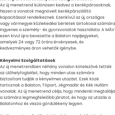
Az új menetrend különösen kedvez a kerékpárosoknak,
hiszen a vonatok megnövelt kerékpárszállító
kapacitással rendelkeznek. Ezenkívül az új, országos
vagy vármegyei közlekedési bérletek birtokosai számára
ingyenes a személy- és gyorsvonatok használata. A MÁV
ezen kívül újra bevezette a Balaton napijegyeket,
amelyek 24 vagy 72 órára érvényesek, és
kedvezményes áron vehetők igénybe​​.
Kényelmi Szolgáltatások
Az új menetrendben néhány vonalon kötelezővé tették
az ülőhelyfoglalást, hogy minden utas számára
biztosítani tudják a kényelmes utazást. Ezek közé
tartoznak a Balaton, Tópart, Jégmadár és Kék Hullám
vonalak. Az új menetrend célja, hogy mindenki megtalálja
a számára legmegfelelőbb járatot, és hogy az utazás a
Balatonhoz és vissza gördülékeny legyen.