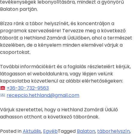
tevékenységek lebonyolítására, mindezt a gyönyörű
Balaton partján.
Bízza ránk a tábor helyszínét, és koncentráljon a
programok szervezésére! Tervezze meg a következő
táborát a Hethland Zamárdi Üdülőben, ahol a természet
közelében, de a kényelem minden elemével várjuk a
csoportokat.
További információkért és a foglalás részleteiért kérjük,
látogasson el weboldalunkra, vagy lépjen velünk
kapcsolatba közvetlenül az alábbi elérhetőségeken:
+36-30-732-9563
recepcio.hethland@gmail.com
Várjuk szeretettel, hogy a Hethland Zamárdi Üdülő
adhasson otthont a következő táborának.
Posted in
Aktuális
,
Egyéb
Tagged
Balaton
,
táborhelyszín
,