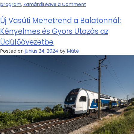
program
,
Zamárdi
Leave a Comment
Új Vasúti Menetrend a Balatonnál:
Kényelmes és Gyors Utazás az
Üdülőövezetbe
Posted on
június 24, 2024
by
Máté