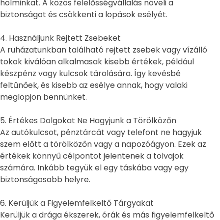
holminkat. A közös felelősségvállalás növeli a
biztonságot és csökkenti a lopások esélyét.
4. Használjunk Rejtett Zsebeket
A ruházatunkban található rejtett zsebek vagy vízálló
tokok kiválóan alkalmasak kisebb értékek, például
készpénz vagy kulcsok tárolására. Így kevésbé
feltűnőek, és kisebb az esélye annak, hogy valaki
meglopjon bennünket.
5. Értékes Dolgokat Ne Hagyjunk a Törölközőn
Az autókulcsot, pénztárcát vagy telefont ne hagyjuk
szem előtt a törölközőn vagy a napozóágyon. Ezek az
értékek könnyű célpontot jelentenek a tolvajok
számára. Inkább tegyük el egy táskába vagy egy
biztonságosabb helyre.
6. Kerüljük a Figyelemfelkeltő Tárgyakat
Kerüljük a drága ékszerek, órák és más figyelemfelkeltő