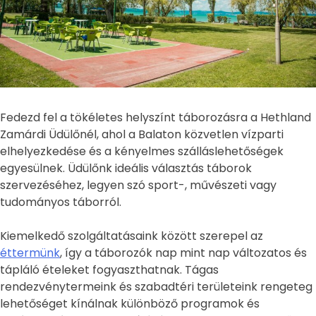
Fedezd fel a tökéletes helyszínt táborozásra a Hethland
Zamárdi Üdülőnél, ahol a Balaton közvetlen vízparti
elhelyezkedése és a kényelmes szálláslehetőségek
egyesülnek. Üdülőnk ideális választás táborok
szervezéséhez, legyen szó sport-, művészeti vagy
tudományos táborról.
Kiemelkedő szolgáltatásaink között szerepel az
éttermünk
, így a táborozók nap mint nap változatos és
tápláló ételeket fogyaszthatnak. Tágas
rendezvénytermeink és szabadtéri területeink rengeteg
lehetőséget kínálnak különböző programok és