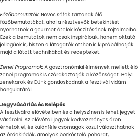
Főzőbemutatók:
Neves séfek tartanak élő
főzőbemutatókat, ahol a résztvevők betekintést
nyerhetnek a gourmet ételek készítésének rejtelmeibe.
Ezek a bemutatók nem csak inspirálóak, hanem oktató
jellegűek is, hiszen a látogatók otthon is kipróbálhatják
majd a látott technikákat és recepteket.
Zenei Programok:
A gasztronómiai élmények mellett élő
zenei programok is szórakoztatják a közönséget. Helyi
zenekarok és DJ-k gondoskodnak a fesztivál vidám
hangulatáról.
Jegyvásárlás és Belépés
A fesztiválra elővételben és a helyszínen is lehet jegyet
vásárolni. Az elővételi jegyek kedvezményes áron
érhetők el, és különféle csomagok közül választhatnak
az érdeklődők, amelyek borkóstoló poharat,