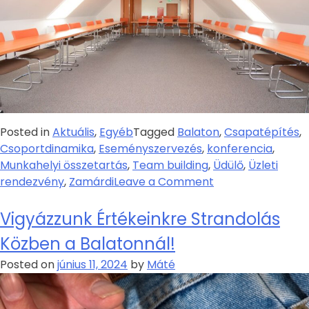
Posted in
Aktuális
,
Egyéb
Tagged
Balaton
,
Csapatépítés
,
Csoportdinamika
,
Eseményszervezés
,
konferencia
,
Munkahelyi összetartás
,
Team building
,
Üdülő
,
Üzleti
rendezvény
,
Zamárdi
Leave a Comment
Vigyázzunk Értékeinkre Strandolás
Közben a Balatonnál!
Posted on
június 11, 2024
by
Máté