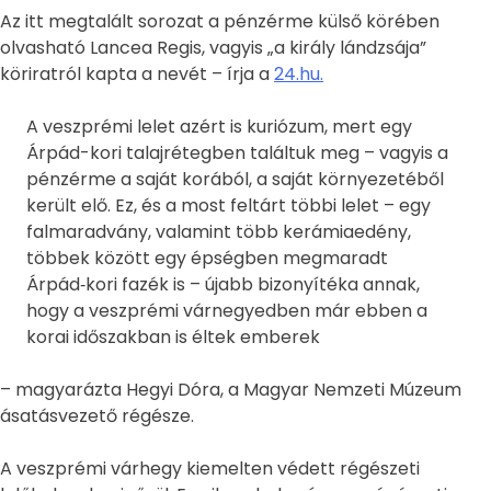
Az itt megtalált sorozat a pénzérme külső körében
olvasható Lancea Regis, vagyis „a király lándzsája”
köriratról kapta a nevét – írja a
24.hu.
A veszprémi lelet azért is kuriózum, mert egy
Árpád-kori talajrétegben találtuk meg – vagyis a
pénzérme a saját korából, a saját környezetéből
került elő. Ez, és a most feltárt többi lelet – egy
falmaradvány, valamint több kerámiaedény,
többek között egy épségben megmaradt
Árpád‑kori fazék is – újabb bizonyítéka annak,
hogy a veszprémi várnegyedben már ebben a
korai időszakban is éltek emberek
– magyarázta Hegyi Dóra, a Magyar Nemzeti Múzeum
ásatásvezető régésze.
A veszprémi várhegy kiemelten védett régészeti