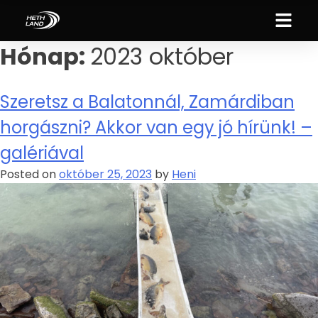
Hónap:
2023 október
Szeretsz a Balatonnál, Zamárdiban
horgászni? Akkor van egy jó hírünk! –
galériával
Posted on
október 25, 2023
by
Heni