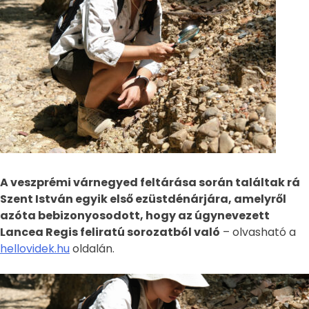
A veszprémi várnegyed feltárása során találtak rá
Szent István egyik első ezüstdénárjára, amelyről
azóta bebizonyosodott, hogy az úgynevezett
Lancea Regis feliratú sorozatból való
– olvasható a
hellovidek.hu
oldalán.