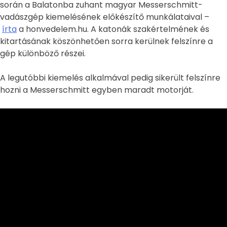
során a Balatonba zuhant magyar Messerschmitt-
vadászgép kiemelésének előkészítő munkálataival –
írta
a honvedelem.hu. A katonák szakértelmének és
kitartásának köszönhetően sorra kerülnek felszínre a
gép különböző részei.
A legutóbbi kiemelés alkalmával pedig sikerült felszínre
hozni a Messerschmitt egyben maradt motorját.