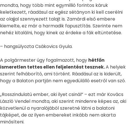
mondta, hogy több mint egymillió forintos káruk
keletkezett, ráadásul az egész sétányon ki kell cserélni
az olajjal szennyezett talajt is. Zamárdi első embere
kiemelte, ez már a harmadik fapusztítás. Szerinte nem
nehéz kitalálni, hogy kinek az érdeke a fák eltüntetése.
– hangsúlyozta Csákovics Gyula.
A polgármester úgy fogalmazott, hogy
hétfőn
ismeretlen tettes ellen feljelentést tesznek.
A helyiek
szerint felháborító, ami történt. Ráadásul az is kiderült,
hogy a Balaton partján nem egyedülálló esetről van szó.
„Rosszindulatú ember, aki ilyet csinál” – ezt már Kovács
László Vendel mondta, aki szerint mindenre képes az, aki
közvetlenül a nyaralójából szeretné látni a balatoni
tájképet, de az ilyen embereket inkább nem akarta
minősíteni.