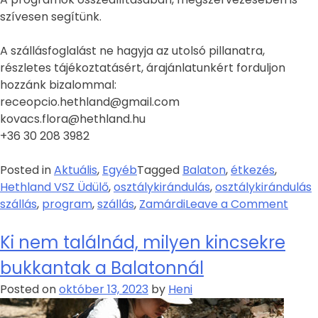
szívesen segítünk.
A szállásfoglalást ne hagyja az utolsó pillanatra,
részletes tájékoztatásért, árajánlatunkért forduljon
hozzánk bizalommal:
receopcio.hethland@gmail.com
kovacs.flora@hethland.hu
+36 30 208 3982
Posted in
Aktuális
,
Egyéb
Tagged
Balaton
,
étkezés
,
Hethland VSZ Üdülő
,
osztálykirándulás
,
osztálykirándulás
szállás
,
program
,
szállás
,
Zamárdi
Leave a Comment
Ki nem találnád, milyen kincsekre
bukkantak a Balatonnál
Posted on
október 13, 2023
by
Heni