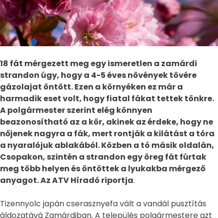
18 fát mérgezett meg egy ismeretlen a zamárdi
strandon úgy, hogy a 4-5 éves növények tövére
gázolajat öntött. Ezen a környéken ez már a
harmadik eset volt, hogy fiatal fákat tettek tönkre.
A polgármester szerint elég könnyen
beazonosítható az a kör, akinek az érdeke, hogy ne
nőjenek nagyra a fák, mert rontják a kilátást a tóra
a nyaralójuk ablakából. Közben a tó másik oldalán,
Csopakon, szintén a strandon egy öreg fát fúrtak
meg több helyen és öntöttek a lyukakba mérgező
anyagot. Az ATV Híradó riportja
.
Tizennyolc japán cserasznyefa vált a vandál pusztítás
áldozatává Zamárdiban. A település polgármestere azt