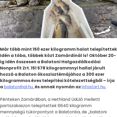
Már több mint 150 ezer kilogramm halat telepítettek
idén a tóba, többek közt Zamárdinál is! Október 20-
ig idén összesen a Balatoni Halgazdálkodási
Nonprofit Zrt. 151 578 kilogrammnyi hallal járult
hozzá a Balaton ökoszisztémájához a 300 ezer
kilogrammos éves telepítési kötelezettségből – írja
a
balatonihal.hu.
és annak nyomán az
infostart.hu.
Pénteken Zamárdiban, a Hethland Üdülő melletti
partszakaszon telepítettek 6640 kilogramm
mennyiségű tükörpontyot a Balatonba, de „balatoni