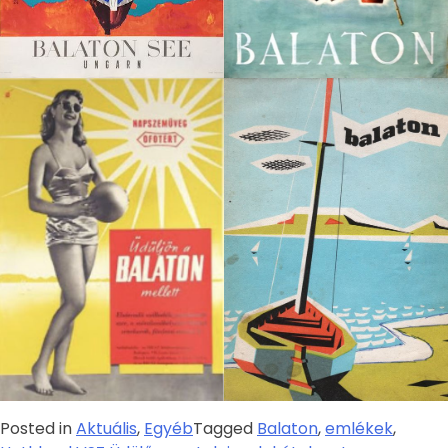
Posted in
Aktuális
,
Egyéb
Tagged
Balaton
,
emlékek
,