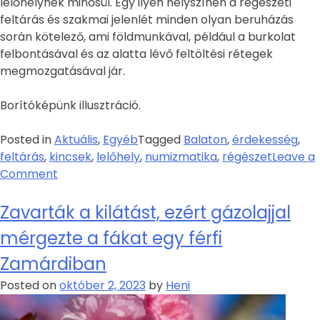
lelőhelynek minősül. Egy ilyen helyszínen a régészeti
feltárás és szakmai jelenlét minden olyan beruházás
során kötelező, ami földmunkával, például a burkolat
felbontásával és az alatta lévő feltöltési rétegek
megmozgatásával jár.
Borítóképünk illusztráció.
Posted in
Aktuális
,
Egyéb
Tagged
Balaton
,
érdekesség
,
feltárás
,
kincsek
,
lelőhely
,
numizmatika
,
régészet
Leave a
Comment
Zavarták a kilátást, ezért gázolajjal
mérgezte a fákat egy férfi
Zamárdiban
Posted on
október 2, 2023
by
Heni