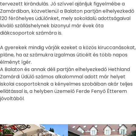
tervezett kirándulás. Jó szívvel ajánljuk figyelmébe a
Zamárdiban, közvetlenül a Balaton partján elhelyezkedő
120 férőhelyes üdülőnket, mely sokoldalú adottságaival
kiváló szálláshelynek bizonyul már évek óta
diákcsoportok számára is.
A gyerekek mindig várják ezeket a közös kiruccanásokat,
pláne, ha az számukra izgalmas úticélt és több napos
élményt ígér.
A Balaton és annak déli partján elhelyezkedő Hethland
Zamárdi Üdülő számos alkalommal adott már helyet
iskolai csoportoknak a kényelmes szobáiban akár teljes
ellátással is, a helyben üzemelő Ferde Fenyő Étterem
jóvoltából.