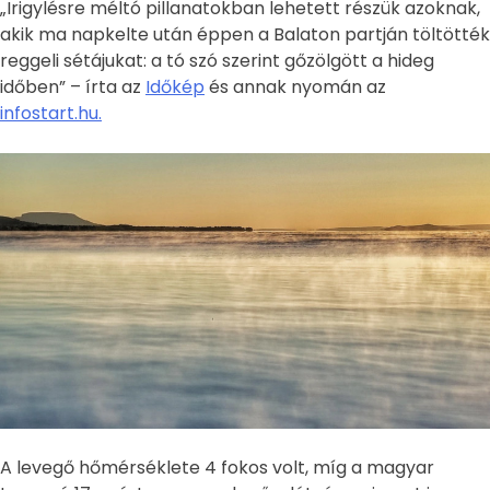
„Irigylésre méltó pillanatokban lehetett részük azoknak,
akik ma napkelte után éppen a Balaton partján töltötték
reggeli sétájukat: a tó szó szerint gőzölgött a hideg
időben” – írta az
Időkép
és annak nyomán az
infostart.hu.
A levegő hőmérséklete 4 fokos volt, míg a magyar