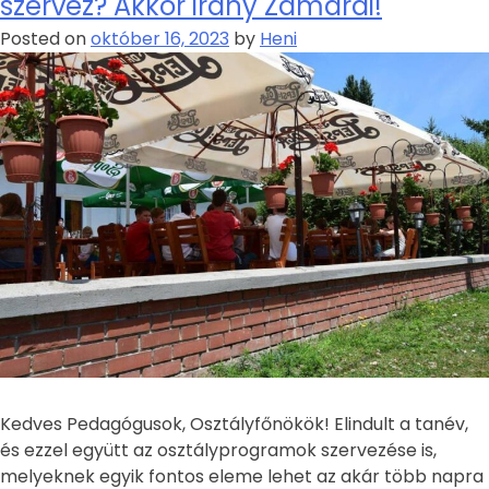
szervez? Akkor irány Zamárdi!
Posted on
október 16, 2023
by
Heni
Kedves Pedagógusok, Osztályfőnökök! Elindult a tanév,
és ezzel együtt az osztályprogramok szervezése is,
melyeknek egyik fontos eleme lehet az akár több napra