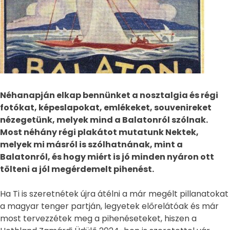
Néhanapján elkap bennünket a nosztalgia és régi
fotókat, képeslapokat, emlékeket, souvenireket
nézegetünk, melyek mind a Balatonról szólnak.
Most néhány régi plakátot mutatunk Nektek,
melyek mi másról is szólhatnának, mint a
Balatonról, és hogy miért is jó minden nyáron ott
tölteni a jól megérdemelt pihenést.
Ha Ti is szeretnétek újra átélni a már megélt pillanatokat
a magyar tenger partján, legyetek előrelátóak és már
most tervezzétek meg a pihenéseteket, hiszen a