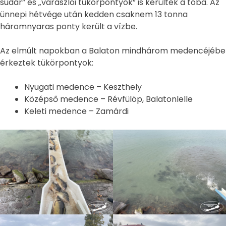
sudár” és „varászlói tükörpontyok” is kerültek a tóba. Az
ünnepi hétvége után kedden csaknem 13 tonna
háromnyaras ponty került a vízbe.
Az elmúlt napokban a Balaton mindhárom medencéjébe
érkeztek tükörpontyok:
Nyugati medence – Keszthely
Középső medence – Révfülöp, Balatonlelle
Keleti medence – Zamárdi