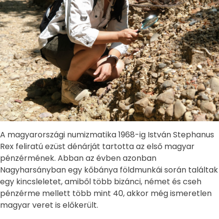
A magyarországi numizmatika 1968-ig István Stephanus
Rex feliratú ezüst dénárját tartotta az első magyar
pénzérmének. Abban az évben azonban
Nagyharsányban egy kőbánya földmunkái során találtak
egy kincsleletet, amiből több bizánci, német és cseh
pénzérme mellett több mint 40, akkor még ismeretlen
magyar veret is előkerült.