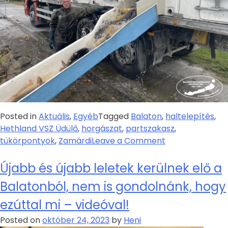
Posted in
Aktuális
,
Egyéb
Tagged
Balaton
,
haltelepítés
,
Hethland VSZ Üdülő
,
horgászat
,
partszakasz
,
tükörpontyok
,
Zamárdi
Leave a Comment
Újabb és újabb leletek kerülnek elő a
Balatonból, nem is gondolnánk, hogy
ezúttal mi – videóval!
Posted on
október 24, 2023
by
Heni