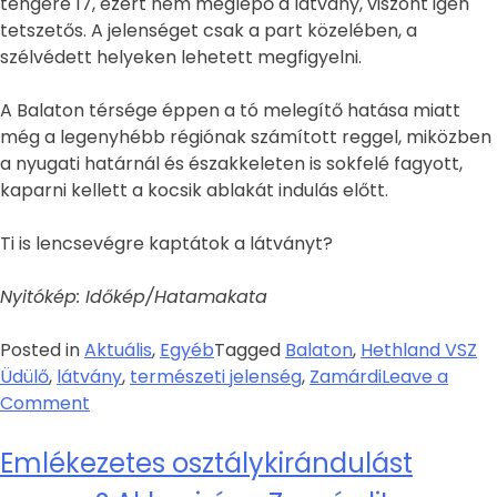
tengeré 17, ezért nem meglepő a látvány, viszont igen
tetszetős. A jelenséget csak a part közelében, a
szélvédett helyeken lehetett megfigyelni.
A Balaton térsége éppen a tó melegítő hatása miatt
még a legenyhébb régiónak számított reggel, miközben
a nyugati határnál és északkeleten is sokfelé fagyott,
kaparni kellett a kocsik ablakát indulás előtt.
Ti is lencsevégre kaptátok a látványt?
Nyitókép: Időkép/Hatamakata
Posted in
Aktuális
,
Egyéb
Tagged
Balaton
,
Hethland VSZ
Üdülő
,
látvány
,
természeti jelenség
,
Zamárdi
Leave a
Comment
Emlékezetes osztálykirándulást