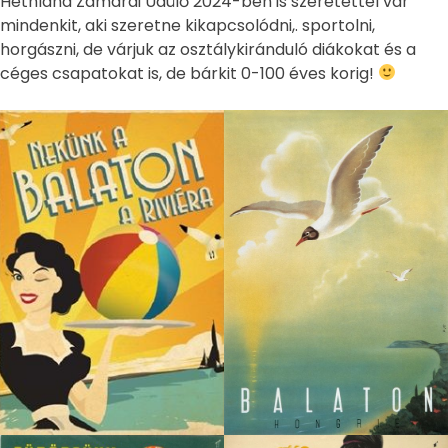
Hethland Zamárdi Üdülő 2024-ben is szeretettel vár
mindenkit, aki szeretne kikapcsolódni,. sportolni,
horgászni, de várjuk az osztálykiránduló diákokat és a
céges csapatokat is, de bárkit 0-100 éves korig!