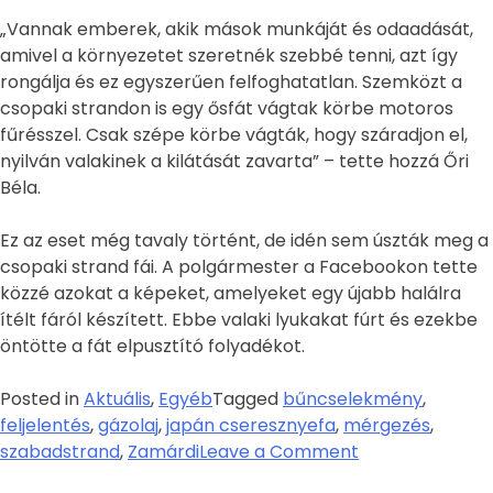
„Vannak emberek, akik mások munkáját és odaadását,
amivel a környezetet szeretnék szebbé tenni, azt így
rongálja és ez egyszerűen felfoghatatlan. Szemközt a
csopaki strandon is egy ősfát vágtak körbe motoros
fűrésszel. Csak szépe körbe vágták, hogy száradjon el,
nyilván valakinek a kilátását zavarta” – tette hozzá Őri
Béla.
Ez az eset még tavaly történt, de idén sem úszták meg a
csopaki strand fái. A polgármester a Facebookon tette
közzé azokat a képeket, amelyeket egy újabb halálra
ítélt fáról készített. Ebbe valaki lyukakat fúrt és ezekbe
öntötte a fát elpusztító folyadékot.
Posted in
Aktuális
,
Egyéb
Tagged
bűncselekmény
,
feljelentés
,
gázolaj
,
japán cseresznyefa
,
mérgezés
,
szabadstrand
,
Zamárdi
Leave a Comment