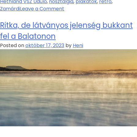
Hethland VSZ Üdülő
,
nosztalgia
,
plakátok
,
retro
,
Zamárdi
Leave a Comment
Ritka, de látványos jelenség bukkant
fel a Balatonon
Posted on
október 17, 2023
by
Heni