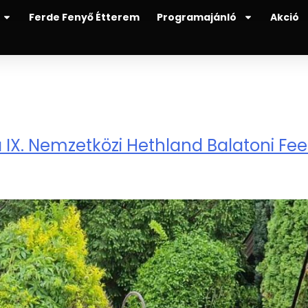
Ferde Fenyő Étterem
Programajánló
Akció
a IX. Nemzetközi Hethland Balatoni Fee