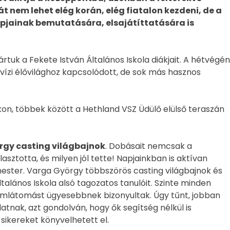
t nem lehet elég korán, elég fiatalon kezdeni, de a
lapjainak bemutatására, elsajátíttatására is
uk a Fekete István Általános Iskola diákjait. A hétvégén
zi élővilághoz kapcsolódott, de sok más hasznos
kon, többek között a Hethland VSZ Üdülő elülső teraszán
rgy casting világbajnok
. Dobásait nemcsak a
sztotta, és milyen jól tette! Napjainkban is aktívan
 mester. Varga György többszörös casting világbajnok és
alános Iskola alsó tagozatos tanulóit. Szinte minden
zemlátomást ügyesebbnek bizonyultak. Úgy tűnt, jobban
datnak, azt gondolván, hogy ők segítség nélkül is
sikereket könyvelhetett el.