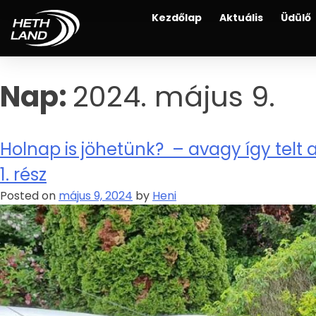
Kezdőlap
Aktuális
Üdülő
Nap:
2024. május 9.
Holnap is jöhetünk? – avagy így telt 
1. rész
Posted on
május 9, 2024
by
Heni