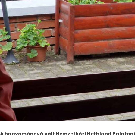
A hagyománnyá vált Nemzetközi Hethland Balatoni F