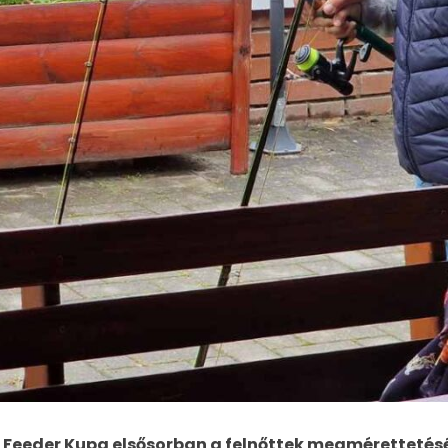
eeder Kupa elsősorban a felnőttek megmérettetését