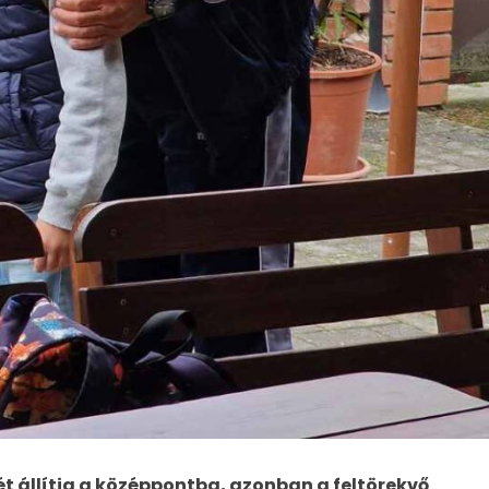
 állítja a középpontba, azonban a feltörekvő