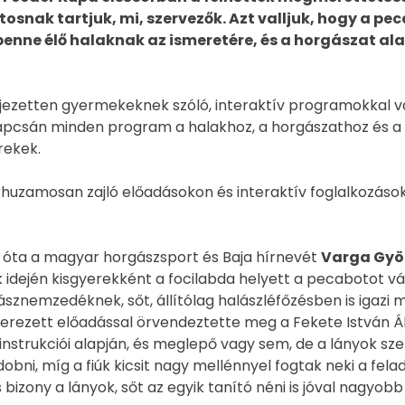
snak tartjuk, mi, szervezők. Azt valljuk, hogy a pecá
 benne élő halaknak az ismeretére, és a horgászat a
ezetten gyermekeknek szóló, interaktív programokkal várt
csán minden program a halakhoz, a horgászathoz és a ví
rekek.
rhuzamosan zajló előadásokon és interaktív foglalkozáso
k óta a magyar horgászsport és Baja hírnevét
Varga Gyö
idején kisgyerekként a focilabda helyett a pecabotot vála
ásznemzedéknek, sőt, állítólag halászléfőzésben is igazi
erezett előadással örvendeztette meg a Fekete István Ált
nstrukciói alapján, és meglepő vagy sem, de a lányok s
obni, míg a fiúk kicsit nagy mellénnyel fogtak neki a fela
zony a lányok, sőt az egyik tanító néni is jóval nagyobb 