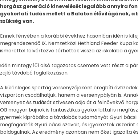
horgász generáció kinevelését legalább annyira fonto
gyakorlati tudás mellett a Balaton élővilágának, a
szükség van.
Ennek fényében a korábbi évekhez hasonlóan idén is kifej
megrendezendő IX. Nemzetközi Hethland Feeder Kupa kap
ismerettel felvértezve térhettek vissza az iskolába a gye
Idén mintegy 101 alsó tagozatos csemete vett részt a pá
zajló távdobó foglalkozáson.
A különleges sportág versenyzőjeként öregbíti évtizede
vízparton csodálhatjuk, hanem a versenypályán is. Annak 
versenyez és tudását szívesen adja át a felnövekvő horg
OB magyar bajnok is fantasztikus gyakorlattal is megfűsz
gyermek kipróbálta a távdobás tudományát Gyuri bácsi i
megfogadták Gyuri bácsi szavait, és igyekeztek aszerint d
boldogulnak. Az eredmény azonban nem őket igazolta és bi