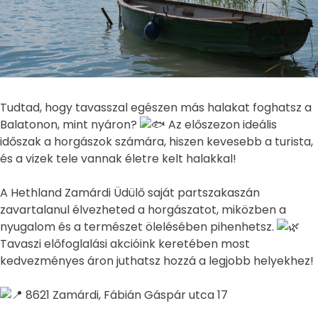
Tudtad, hogy tavasszal egészen más halakat foghatsz a
Balatonon, mint nyáron?
Az előszezon ideális
időszak a horgászok számára, hiszen kevesebb a turista,
és a vizek tele vannak életre kelt halakkal!
A Hethland Zamárdi Üdülő saját partszakaszán
zavartalanul élvezheted a horgászatot, miközben a
nyugalom és a természet ölelésében pihenhetsz.
Tavaszi előfoglalási akcióink keretében most
kedvezményes
áron juthatsz hozzá a legjobb helyekhez!
8621 Zamárdi, Fábián Gáspár utca 17