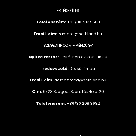
ÉRTÉKESÍTÉS
Telefonszám:
+36/30 732
9563
Email-cím:
zamardi@hethland.hu
SZEGEDI IRODA – PÉNZÜGY
Nyitva tartás:
Hétfő-Péntek, 8:00-16:30
Irodavezető:
Dezső Tímea
Email-cím:
dezso.timea@hethland.hu
Cím:
6723 Szeged, Szent László u. 20
Telefonszám:
+36/30 208 3982