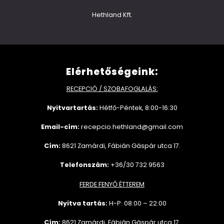
Hethland Kft.
Elérhetőségeink:
RECEPCIÓ / SZOBAFOGLALÁS:
Nyitvartartás:
Hétfő-Péntek, 8:00-16:30
Email-cím:
recepcio.hethland@gmail.com
Cím:
8621 Zamárdi, Fábián Gáspár utca 17.
Telefonszám:
+36/30 732 9563
FERDE FENYŐ ÉTTEREM
Nyitva tartás:
H-P: 08:00 – 22:00
Cím:
8621 Zamárdi, Fábián Gáspár utca 17.