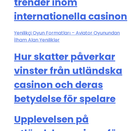
trender inom
internationella casinon
Yenilikçi Oyun Formatları – Aviator Oyunundan
İlham Alan Yeniliklər
Hur skatter påverkar
vinster från utländska
casinon och deras
betydelse för spelare
Upplevelsen på