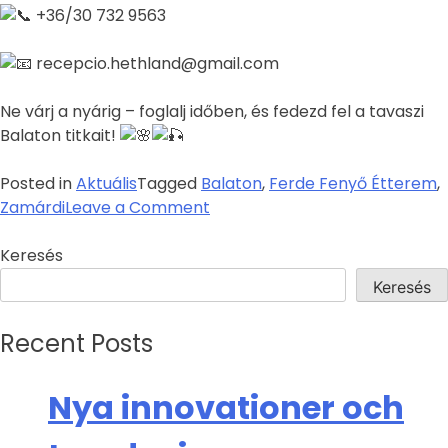
+36/30 732 9563
recepcio.hethland@gmail.com
Ne várj a nyárig – foglalj időben, és fedezd fel a tavaszi
Balaton titkait!
Posted in
Aktuális
Tagged
Balaton
,
Ferde Fenyő Étterem
,
Zamárdi
Leave a Comment
Keresés
Keresés
Recent Posts
Nya innovationer och