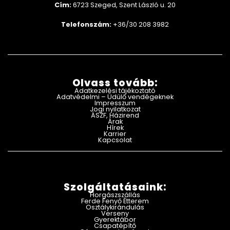
Cím:
6723 Szeged, Szent László u. 20
Telefonszám:
+36/30 208 3982
Olvass tovább:
Adatkezelési tájékoztató
Adatvédelmi – Üdülő vendégeknek
Impresszum
Jogi nyilatkozat
ÁSZF, Házirend
Árak
Hírek
Karrier
Kapcsolat
Szolgáltatásaink:
Horgászszállás
Ferde Fenyő Étterem
Osztálykirándulás
Verseny
Gyerektábor
Csapatépítő