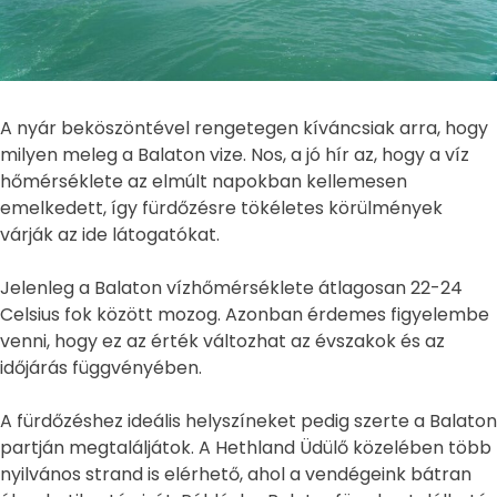
A nyár beköszöntével rengetegen kíváncsiak arra, hogy
milyen meleg a Balaton vize. Nos, a jó hír az, hogy a víz
hőmérséklete az elmúlt napokban kellemesen
emelkedett, így fürdőzésre tökéletes körülmények
várják az ide látogatókat.
Jelenleg a Balaton vízhőmérséklete átlagosan 22-24
Celsius fok között mozog. Azonban érdemes figyelembe
venni, hogy ez az érték változhat az évszakok és az
időjárás függvényében.
A fürdőzéshez ideális helyszíneket pedig szerte a Balaton
partján megtaláljátok. A Hethland Üdülő közelében több
nyilvános strand is elérhető, ahol a vendégeink bátran