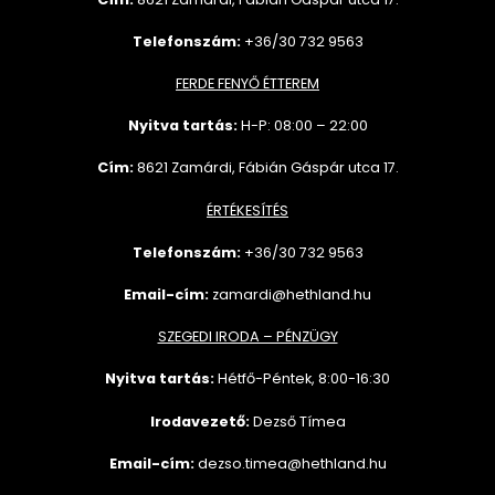
Telefonszám:
+36/30 732 9563
FERDE FENYŐ ÉTTEREM
Nyitva tartás:
H-P: 08:00 – 22:00
Cím:
8621 Zamárdi, Fábián Gáspár utca 17.
ÉRTÉKESÍTÉS
Telefonszám:
+36/30 732
9563
Email-cím:
zamardi@hethland.hu
SZEGEDI IRODA – PÉNZÜGY
Nyitva tartás:
Hétfő-Péntek, 8:00-16:30
Irodavezető:
Dezső Tímea
Email-cím:
dezso.timea@hethland.hu