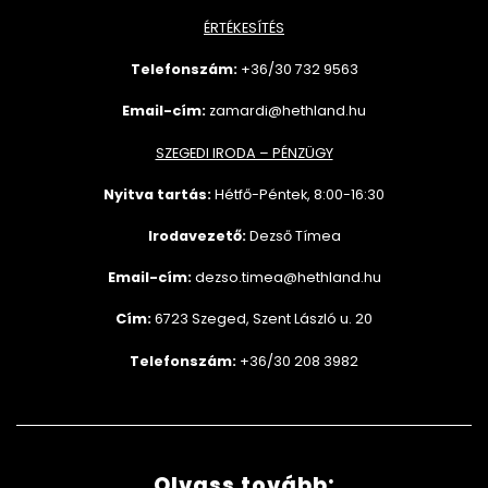
ÉRTÉKESÍTÉS
Telefonszám:
+36/30 732
9563
Email-cím:
zamardi@hethland.hu
SZEGEDI IRODA – PÉNZÜGY
Nyitva tartás:
Hétfő-Péntek, 8:00-16:30
Irodavezető:
Dezső Tímea
Email-cím:
dezso.timea@hethland.hu
Cím:
6723 Szeged, Szent László u. 20
Telefonszám:
+36/30 208 3982
Olvass tovább: