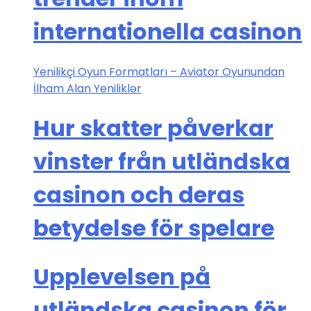
internationella casinon
Yenilikçi Oyun Formatları – Aviator Oyunundan
İlham Alan Yeniliklər
Hur skatter påverkar
vinster från utländska
casinon och deras
betydelse för spelare
Upplevelsen på
utländska casinon för