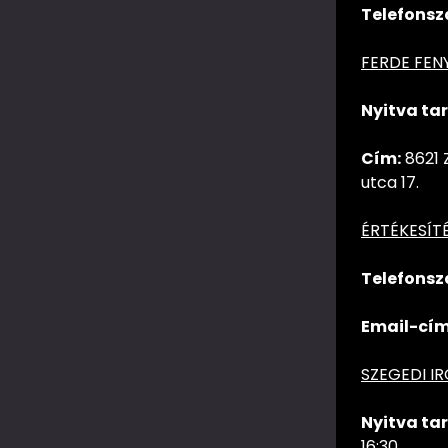
Telefonsz
FERDE FEN
Nyitva tar
Cím:
8621 
utca 17.
ÉRTÉKESÍT
Telefonsz
Email-cím
SZEGEDI I
Nyitva tar
16:30