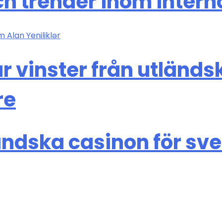
h trender inom intern
 Alan Yeniliklər
r vinster från utländ
re
ändska casinon för sv