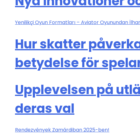
Nya innovationer oc
Yenilikçi Oyun Formatları – Aviator Oyunundan İlham
Hur skatter påverka
betydelse för spela
Upplevelsen på utl
deras val
Rendezvények Zamárdiban 2025-ben!