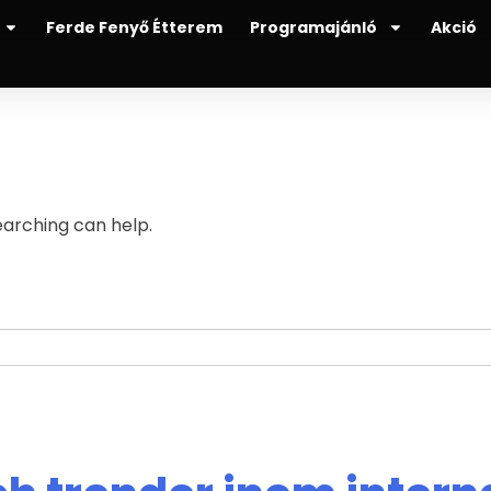
Ferde Fenyő Étterem
Programajánló
Akció
earching can help.