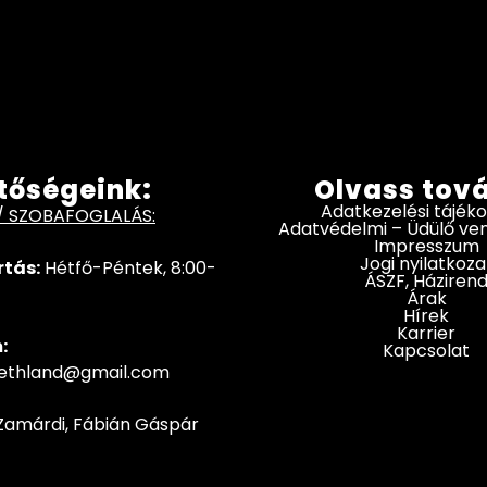
tőségeink:
Olvass tov
Adatkezelési tájék
/ SZOBAFOGLALÁS:
Adatvédelmi – Üdülő v
Impresszum
Jogi nyilatkoza
rtás:
Hétfő-Péntek, 8:00-
ÁSZF, Háziren
Árak
Hírek
Karrier
:
Kapcsolat
hethland@gmail.com
Zamárdi, Fábián Gáspár