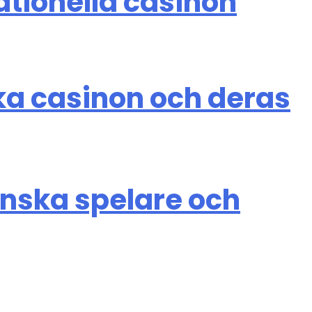
ationella casinon
ska casinon och deras
enska spelare och