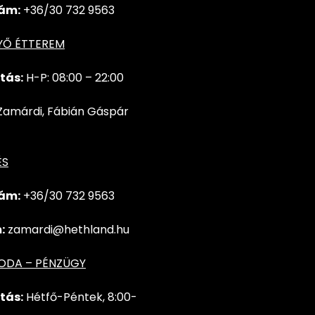
ám:
+36/30 732 9563
YŐ ÉTTEREM
tás:
H-P: 08:00 – 22:00
Zamárdi, Fábián Gáspár
ÉS
ám:
+36/30 732
9563
:
zamardi@hethland.hu
RODA – PÉNZÜGY
tás:
Hétfő-Péntek, 8:00-