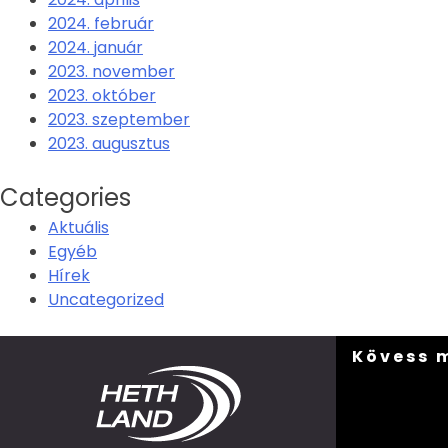
2024. február
2024. január
2023. november
2023. október
2023. szeptember
2023. augusztus
Categories
Aktuális
Egyéb
Hírek
Uncategorized
Kövess 