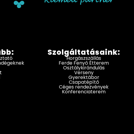
ább:
Szolgáltatásaink:
oztató
Horgászszállás
endégeknek
Ferde Fenyő Étterem
Osztálykirándulás
t
Verseny
d
Gyerektábor
Csapatépítő
Céges rendezvények
Konferenciaterem