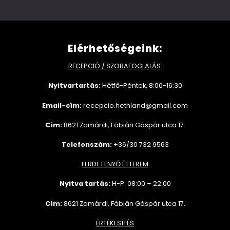
Elérhetőségeink:
RECEPCIÓ / SZOBAFOGLALÁS:
Nyitvartartás:
Hétfő-Péntek, 8:00-16:30
Email-cím:
recepcio.hethland@gmail.com
Cím:
8621 Zamárdi, Fábián Gáspár utca 17.
Telefonszám:
+36/30 732 9563
FERDE FENYŐ ÉTTEREM
Nyitva tartás:
H-P: 08:00 – 22:00
Cím:
8621 Zamárdi, Fábián Gáspár utca 17.
ÉRTÉKESÍTÉS