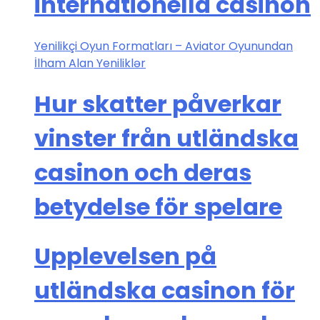
internationella casinon
Yenilikçi Oyun Formatları – Aviator Oyunundan
İlham Alan Yeniliklər
Hur skatter påverkar
vinster från utländska
casinon och deras
betydelse för spelare
Upplevelsen på
utländska casinon för