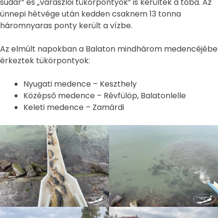
sudár” és „varászlói tükörpontyok” is kerültek a tóba. Az
ünnepi hétvége után kedden csaknem 13 tonna
háromnyaras ponty került a vízbe.
Az elmúlt napokban a Balaton mindhárom medencéjébe
érkeztek tükörpontyok:
Nyugati medence – Keszthely
Középső medence – Révfülöp, Balatonlelle
Keleti medence – Zamárdi