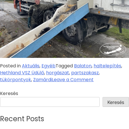
Posted in
Aktuális
,
Egyéb
Tagged
Balaton
,
haltelepítés
,
Hethland VSZ Üdülő
,
horgászat
,
partszakasz
,
tükörpontyok
,
Zamárdi
Leave a Comment
Keresés
Keresés
Recent Posts