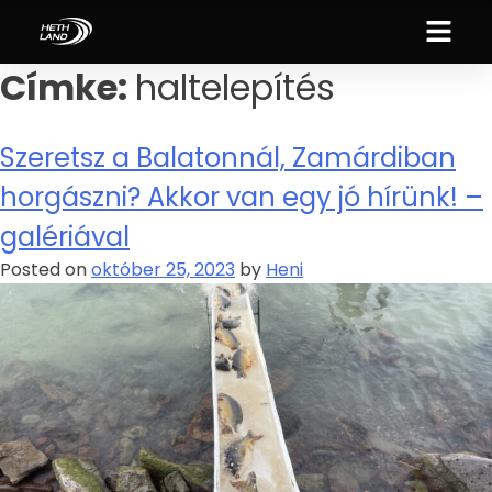
Címke:
haltelepítés
Szeretsz a Balatonnál, Zamárdiban
horgászni? Akkor van egy jó hírünk! –
galériával
Posted on
október 25, 2023
by
Heni