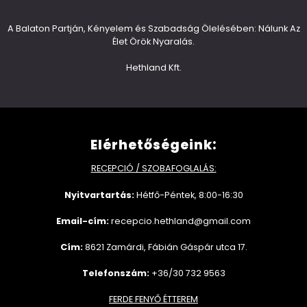
A Balaton Partján, Kényelem és Szabadság Ölelésében: Nálunk Az
Élet Örök Nyaralás.
Hethland Kft.
Elérhetőségeink:
RECEPCIÓ / SZOBAFOGLALÁS:
Nyitvartartás:
Hétfő-Péntek, 8:00-16:30
Email-cím:
recepcio.hethland@gmail.com
Cím:
8621 Zamárdi, Fábián Gáspár utca 17.
Telefonszám:
+36/30 732 9563
FERDE FENYŐ ÉTTEREM