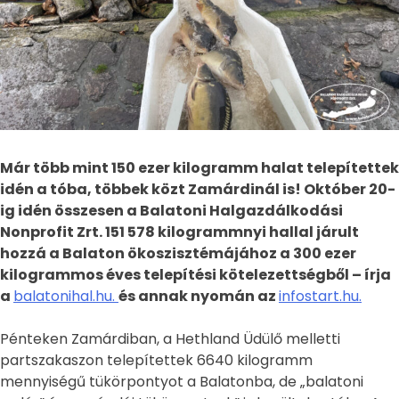
Már több mint 150 ezer kilogramm halat telepítettek
idén a tóba, többek közt Zamárdinál is! Október 20-
ig idén összesen a Balatoni Halgazdálkodási
Nonprofit Zrt. 151 578 kilogrammnyi hallal járult
hozzá a Balaton ökoszisztémájához a 300 ezer
kilogrammos éves telepítési kötelezettségből – írja
a
balatonihal.hu.
és annak nyomán az
infostart.hu.
Pénteken Zamárdiban, a Hethland Üdülő melletti
partszakaszon telepítettek 6640 kilogramm
mennyiségű tükörpontyot a Balatonba, de „balatoni