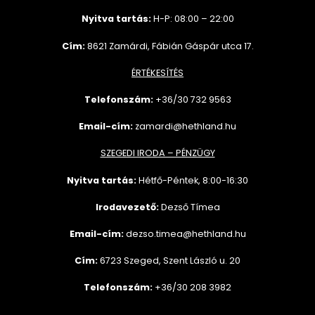
Nyitva tartás:
H-P: 08:00 – 22:00
Cím:
8621 Zamárdi, Fábián Gáspár utca 17.
ÉRTÉKESÍTÉS
Telefonszám:
+36/30 732
9563
Email-cím:
zamardi@hethland.hu
SZEGEDI IRODA – PÉNZÜGY
Nyitva tartás:
Hétfő-Péntek, 8:00-16:30
Irodavezető:
Dezső Tímea
Email-cím:
dezso.timea@hethland.hu
Cím:
6723 Szeged, Szent László u. 20
Telefonszám:
+36/30 208 3982