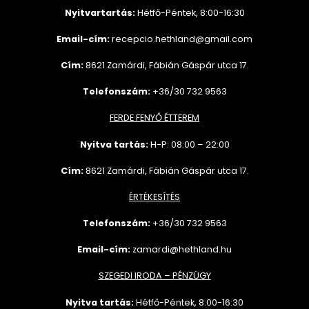
Nyitvartartás:
Hétfő-Péntek, 8:00-16:30
Email-cím:
recepcio.hethland@gmail.com
Cím:
8621 Zamárdi, Fábián Gáspár utca 17.
Telefonszám:
+36/30 732 9563
FERDE FENYŐ ÉTTEREM
Nyitva tartás:
H-P: 08:00 – 22:00
Cím:
8621 Zamárdi, Fábián Gáspár utca 17.
ÉRTÉKESÍTÉS
Telefonszám:
+36/30 732
9563
Email-cím:
zamardi@hethland.hu
SZEGEDI IRODA – PÉNZÜGY
Nyitva tartás:
Hétfő-Péntek, 8:00-16:30