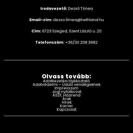
Irodavezető:
Dezső Tímea
Email-cím:
dezso.timea@hethland.hu
Cím:
6723 Szeged, Szent László u. 20
Telefonszám:
+36/30 208 3982
Olvass tovább:
Adatkezelési tájékoztató
Adatvédelmi – Üdülő vendégeknek
Impresszum
Jogi nyilatkozat
ÁSZF, Házirend
Árak
Hírek
Karrier
Kapcsolat