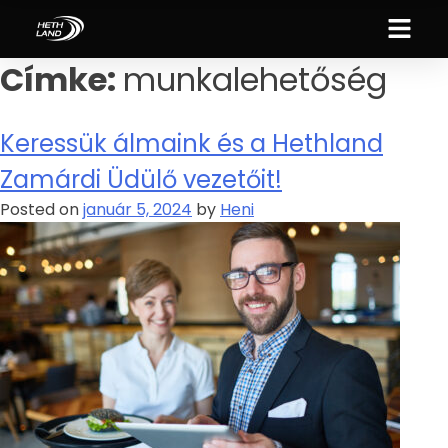
Címke:
munkalehetőség
Keressük álmaink és a Hethland
Zamárdi Üdülő vezetőit!
Posted on
január 5, 2024
by
Heni