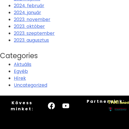
2024. február
2024. január
2023. november
2023. október
2023. szeptember
2023. augusztus
Categories
Aktuális
Egyéb
Hírek
Uncategorized
Partnereink:
Kövess
minket: