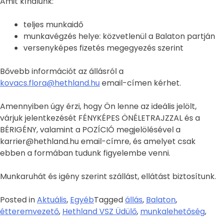
Amit kínálunk:
teljes munkaidő
munkavégzés helye: közvetlenül a Balaton partján
versenyképes fizetés megegyezés szerint
Bővebb információt az állásról a
kovacs.flora@hethland.hu
email-címen kérhet.
Amennyiben úgy érzi, hogy Ön lenne az ideális jelölt,
várjuk jelentkezését FÉNYKÉPES ÖNÉLETRAJZZAL és a
BÉRIGÉNY, valamint a POZÍCIÓ megjelölésével a
karrier@hethland.hu email-címre, és amelyet csak
ebben a formában tudunk figyelembe venni.
Munkaruhát és igény szerint szállást, ellátást biztosítunk.
Posted in
Aktuális
,
Egyéb
Tagged
állás
,
Balaton
,
étteremvezető
,
Hethland VSZ Üdülő
,
munkalehetőség
,