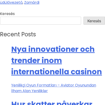
üdülővezető
,
Zamárdi
Keresés
Keresés
Recent Posts
Nya innovationer och
trender inom
internationella casinon
Yenilikçi Oyun Formatları – Aviator Oyunundan
İlham Alan Yeniliklər
Hur skatter påverkar