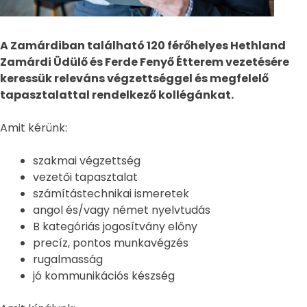
A Zamárdiban található 120 férőhelyes Hethland
Zamárdi Üdülő és Ferde Fenyő Étterem vezetésére
keressük releváns végzettséggel és megfelelő
tapasztalattal rendelkező kollégánkat.
Amit kérünk:
szakmai végzettség
vezetői tapasztalat
számítástechnikai ismeretek
angol és/vagy német nyelvtudás
B kategóriás jogosítvány előny
precíz, pontos munkavégzés
rugalmasság
jó kommunikációs készség