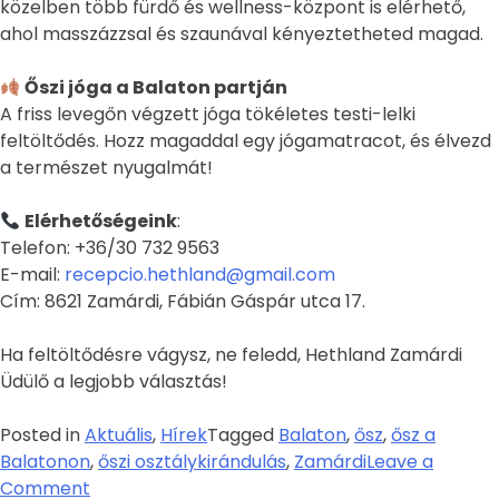
közelben több fürdő és wellness-központ is elérhető,
ahol masszázzsal és szaunával kényeztetheted magad.
Őszi jóga a Balaton partján
A friss levegőn végzett jóga tökéletes testi-lelki
feltöltődés. Hozz magaddal egy jógamatracot, és élvezd
a természet nyugalmát!
Elérhetőségeink
:
Telefon: +36/30 732 9563
E-mail:
recepcio.hethland@gmail.com
Cím: 8621 Zamárdi, Fábián Gáspár utca 17.
Ha feltöltődésre vágysz, ne feledd, Hethland Zamárdi
Üdülő a legjobb választás!
Posted in
Aktuális
,
Hírek
Tagged
Balaton
,
ősz
,
ősz a
Balatonon
,
őszi osztálykirándulás
,
Zamárdi
Leave a
Comment