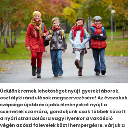
Üdülőnk remek lehetőséget nyújt gyerektáborok,
osztálykirándulások megszervezésére! Az évszakok
szépsége újabb és újabb élményeket nyújt a
csemeték számára, gondoljunk csak többek között
a nyári strandolásra vagy ilyenkor a vakáéció
végén az őszi falevelek közti hempergésre. Várjuk a