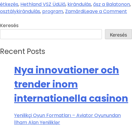
étkezés
,
Hethland VSZ Üdülő
,
kirándulás
,
ősz a Balatonon
,
osztálykirándulás
,
program
,
Zamárdi
Leave a Comment
Keresés
Keresés
Recent Posts
Nya innovationer och
trender inom
internationella casinon
Yenilikçi Oyun Formatları – Aviator Oyunundan
İlham Alan Yeniliklər