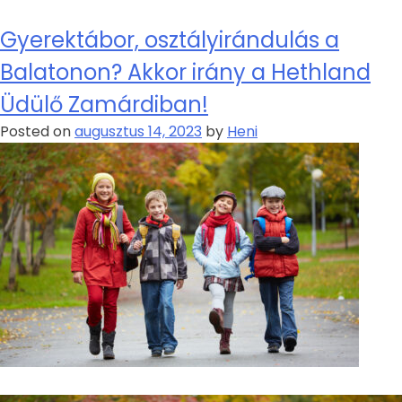
Gyerektábor, osztályirándulás a
Balatonon? Akkor irány a Hethland
Üdülő Zamárdiban!
Posted on
augusztus 14, 2023
by
Heni