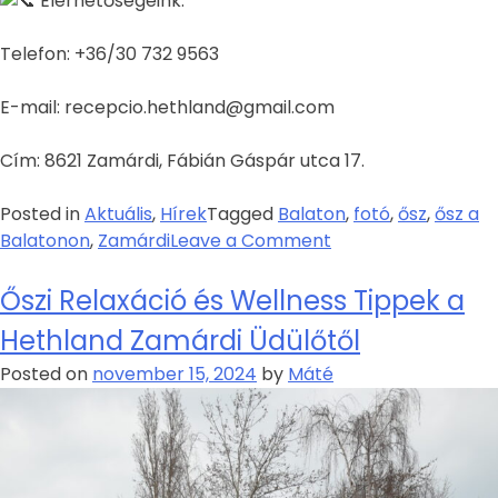
Elérhetőségeink:
Telefon: +36/30 732 9563
E-mail: recepcio.hethland@gmail.com
Cím: 8621 Zamárdi, Fábián Gáspár utca 17.
Posted in
Aktuális
,
Hírek
Tagged
Balaton
,
fotó
,
ősz
,
ősz a
Balatonon
,
Zamárdi
Leave a Comment
Őszi Relaxáció és Wellness Tippek a
Hethland Zamárdi Üdülőtől
Posted on
november 15, 2024
by
Máté