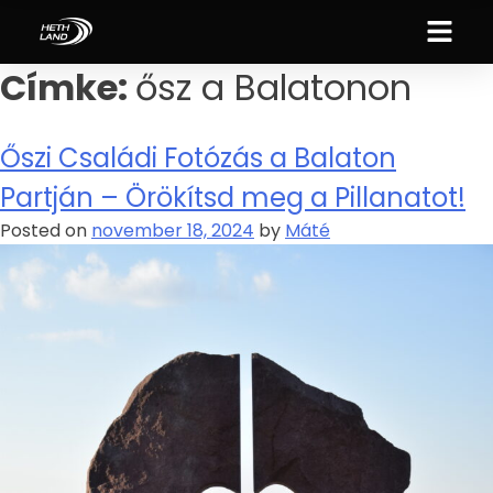
Címke:
ősz a Balatonon
Őszi Családi Fotózás a Balaton
Partján – Örökítsd meg a Pillanatot!
Posted on
november 18, 2024
by
Máté