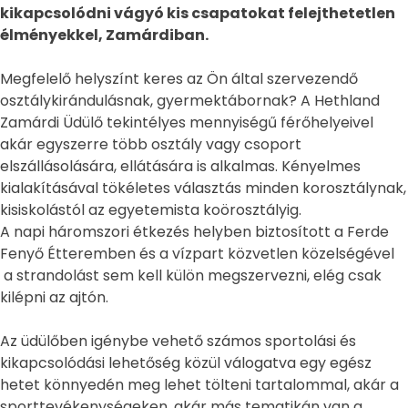
kikapcsolódni vágyó kis csapatokat felejthetetlen
élményekkel, Zamárdiban.
Megfelelő helyszínt keres az Ön által szervezendő
osztálykirándulásnak, gyermektábornak? A Hethland
Zamárdi Üdülő tekintélyes mennyiségű férőhelyeivel
akár egyszerre több osztály vagy csoport
elszállásolására, ellátására is alkalmas. Kényelmes
kialakításával tökéletes választás minden korosztálynak,
kisiskolástól az egyetemista koörosztályig.
A napi háromszori étkezés helyben biztosított a Ferde
Fenyő Étteremben és a vízpart közvetlen közelségével
a strandolást sem kell külön megszervezni, elég csak
kilépni az ajtón.
Az üdülőben igénybe vehető számos sportolási és
kikapcsolódási lehetőség közül válogatva egy egész
hetet könnyedén meg lehet tölteni tartalommal, akár a
sporttevékenységeken, akár más tematikán van a