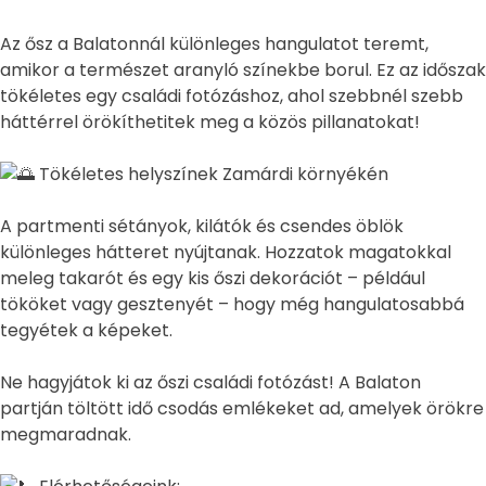
Az ősz a Balatonnál különleges hangulatot teremt,
amikor a természet aranyló színekbe borul. Ez az időszak
tökéletes egy családi fotózáshoz, ahol szebbnél szebb
háttérrel örökíthetitek meg a közös pillanatokat!
Tökéletes helyszínek Zamárdi környékén
A
partmenti sétányok, kilátók és csendes öblök
különleges hátteret nyújtanak. Hozzatok magatokkal
meleg takarót és egy kis őszi dekorációt – például
tököket vagy gesztenyét – hogy még hangulatosabbá
tegyétek a képeket.
Ne hagyjátok ki az őszi családi fotózást! A Balaton
partján töltött idő csodás emlékeket ad, amelyek örökre
megmaradnak.