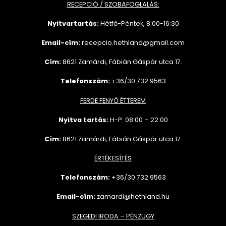
RECEPCIÓ / SZOBAFOGLALÁS:
Nyitvartartás:
Hétfő-Péntek, 8:00-16:30
Email-cím:
recepcio.hethland@gmail.com
Cím:
8621 Zamárdi, Fábián Gáspár utca 17.
Telefonszám:
+36/30 732 9563
FERDE FENYŐ ÉTTEREM
Nyitva tartás:
H-P: 08:00 – 22:00
Cím:
8621 Zamárdi, Fábián Gáspár utca 17.
ÉRTÉKESÍTÉS
Telefonszám:
+36/30 732
9563
Email-cím:
zamardi@hethland.hu
SZEGEDI IRODA – PÉNZÜGY