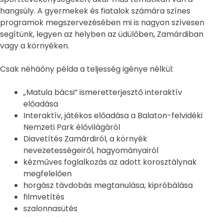
hangsúly. A gyermekek és fiatalok számára színes
programok megszervezésében mi is nagyon szívesen
segítünk, legyen az helyben az üdülőben, Zamárdiban
vagy a környéken.
Csak néháőny példa a teljesség igénye nélkül:
„Matula bácsi” ismeretterjesztő interaktív
előadása
Interaktív, játékos előadása a Balaton-felvidéki
Nemzeti Park élővilágáról
Diavetítés Zamárdiról, a környék
nevezetességeiről, hagyományairól
kézműves foglalkozás az adott korosztálynak
megfelelően
horgász távdobás megtanulása, kipróbálása
filmvetítés
szalonnasütés