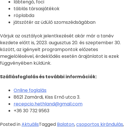
lábtengó, foci
táblás társasjátékok
röplabda
játszótér az üdülő szomszédságában
Várjuk az osztályok jelentkezését akár már a tanév
kezdete előtt is, 2023. augusztus 20. és szeptember 30.
között, az igényelt programpontok előzetes
megjelölésével, érdeklődés esetén árajánlatot is ezek
függvényében küldünk.
Szállásfoglalás és további információk:
Online foglalás
8621 Zamárdi, Kiss Ernő utca 3.
recepcio.hethland@gmail.com
+36 30 732 9563
Posted in
Aktuális
Tagged
Balaton
,
csoportos kirándulás
,