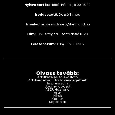
Nyitva tartás:
Hétfő-Péntek, 8:00-16:30
Irodavezető:
Dezső Tímea
Email-cím:
dezso.timea@hethland.hu
Cím:
6723 Szeged, Szent László u. 20
Telefonszám:
+36/30 208 3982
Olvass tovább:
Adatkezelési tájékoztató
Adatvédelmi – Üdülő vendégeknek
Impresszum
Jogi nyilatkozat
ÁSZF, Házirend
Árak
Hírek
Karrier
Kapcsolat