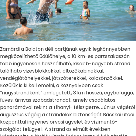
Zamárdi a Balaton déli partjának egyik legkönnyebben
megközelíthető üdülőhelye, a 10 km-es partszakaszán
több ingyenesen használható, kisebb-nagyobb strand
található vizesblokkokkal, öltözőkabinokkal,
vendéglátóhelyekkel, játszóterekkel, kölcsönzőkkel.
Közülük is ki kell emelni, a köznyelvben csak
“nagystrandként” emlegetett, 3 km hosszú, egybefüggő,
füves, árnyas szabadstrandot, amely csodálatos
panorámával tekint a Tihanyi- félszigetre. Június végétől
augusztus végéig a strandolók biztonságát Bácskai utcai
központtal ingyenes orvosi ügyelet és vízimentő-
szolgálat felügyeli. A strand az elmúlt években