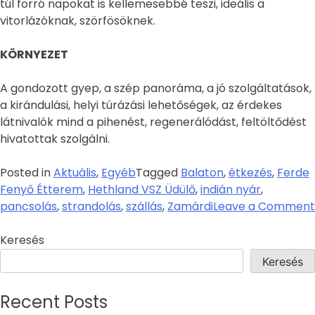
túl forró napokat is kellemesebbé teszi, ideális a
vitorlázóknak, szörfösöknek.
KÖRNYEZET
A gondozott gyep, a szép panoráma, a jó szolgáltatások,
a kirándulási, helyi túrázási lehetőségek, az érdekes
látnivalók mind a pihenést, regenerálódást, feltöltődést
hivatottak szolgálni.
Posted in
Aktuális
,
Egyéb
Tagged
Balaton
,
étkezés
,
Ferde
Fenyő Étterem
,
Hethland VSZ Üdülő
,
indián nyár
,
pancsolás
,
strandolás
,
szállás
,
Zamárdi
Leave a Comment
Keresés
Keresés
Recent Posts