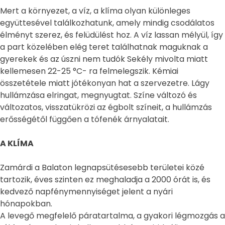
Mert a környezet, a víz, a klíma olyan különleges
együttesével találkozhatunk, amely mindig csodálatos
élményt szerez, és felüdülést hoz. A víz lassan mélyül, így
a part közelében elég teret találhatnak maguknak a
gyerekek és az úszni nem tudók Sekély mivolta miatt
kellemesen 22-25 °C- ra felmelegszik. Kémiai
összetétele miatt jótékonyan hat a szervezetre. Lágy
hullámzása elringat, megnyugtat. Színe változó és
változatos, visszatükrözi az égbolt színeit, a hullámzás
erősségétől függően a tófenék árnyalatait.
A KLÍMA
Zamárdi a Balaton legnapsütésesebb területei közé
tartozik, éves szinten ez meghaladja a 2000 órát is, és
kedvező napfénymennyiséget jelent a nyári
hónapokban.
A levegő megfelelő páratartalma, a gyakori légmozgás a