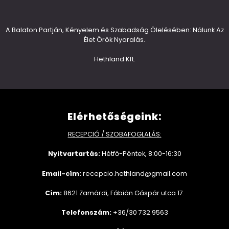
A Balaton Partján, Kényelem és Szabadság Ölelésében: Nálunk Az
Élet Örök Nyaralás.
Hethland Kft.
Elérhetőségeink:
RECEPCIÓ / SZOBAFOGLALÁS:
Nyitvartartás:
Hétfő-Péntek, 8:00-16:30
Email-cím:
recepcio.hethland@gmail.com
Cím:
8621 Zamárdi, Fábián Gáspár utca 17.
Telefonszám:
+36/30 732 9563