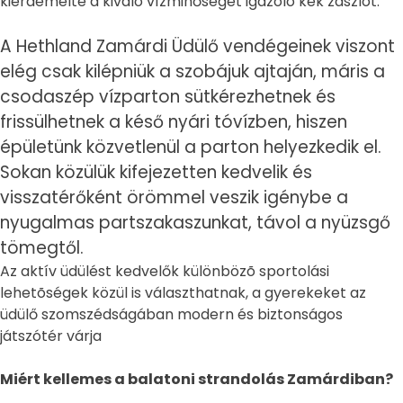
kiérdemelte a kiváló vízminőséget igazoló kék zászlót.
A Hethland Zamárdi Üdülő vendégeinek viszont
elég csak kilépniük a szobájuk ajtaján, máris a
csodaszép vízparton sütkérezhetnek és
frissülhetnek a késő nyári tóvízben, hiszen
épületünk közvetlenül a parton helyezkedik el.
Sokan közülük kifejezetten kedvelik és
visszatérőként örömmel veszik igénybe a
nyugalmas partszakaszunkat, távol a nyüzsgő
tömegtől.
Az aktív üdülést kedvelők különbözõ sportolási
lehetõségek közül is választhatnak, a gyerekeket az
üdülő szomszédságában modern és biztonságos
játszótér várja
Miért kellemes a balatoni strandolás Zamárdiban?