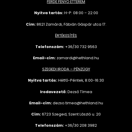
FERDE FENYŐ ÉTTEREM
Nyitva tartás:
H-P: 08:00 – 22:00
Cím:
8621 Zamárdi, Fábián Gáspár utca 17.
ÉRTÉKESÍTÉS
Telefonszám:
+36/30 732
9563
Email-cím:
zamardi@hethland.hu
SZEGEDI IRODA – PÉNZÜGY
Nyitva tartás:
Hétfő-Péntek, 8:00-16:30
Irodavezető:
Dezső Tímea
Email-cím:
dezso.timea@hethland.hu
Cím:
6723 Szeged, Szent László u. 20
Telefonszám:
+36/30 208 3982