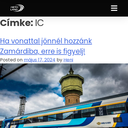
Címke:
IC
Ha vonattal jönnél hozzánk
Zamárdiba, erre is figyelj!
Posted on
május 17, 2024
by
Heni