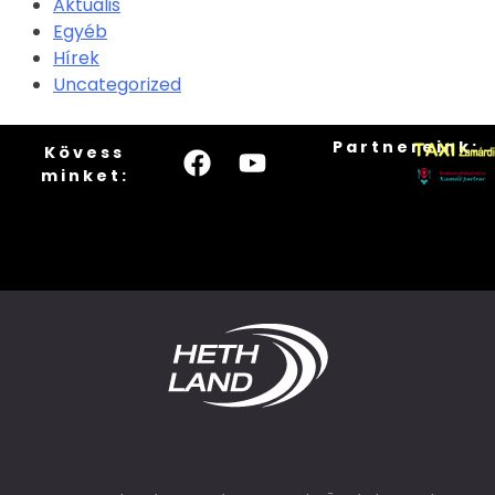
Aktuális
Egyéb
Hírek
Uncategorized
Partnereink:
Kövess
minket: