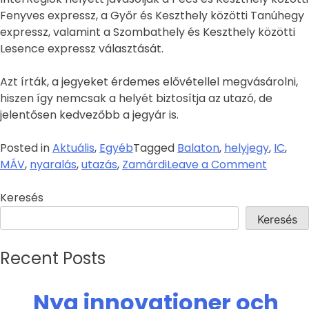
Fenyves expressz, a Győr és Keszthely közötti Tanúhegy
expressz, valamint a Szombathely és Keszthely közötti
Lesence expressz választását.
Azt írták, a jegyeket érdemes elővétellel megvásárolni,
hiszen így nemcsak a helyét biztosítja az utazó, de
jelentősen kedvezőbb a jegyár is.
Posted in
Aktuális
,
Egyéb
Tagged
Balaton
,
helyjegy
,
IC
,
MÁV
,
nyaralás
,
utazás
,
Zamárdi
Leave a Comment
Keresés
Keresés
Recent Posts
Nya innovationer och