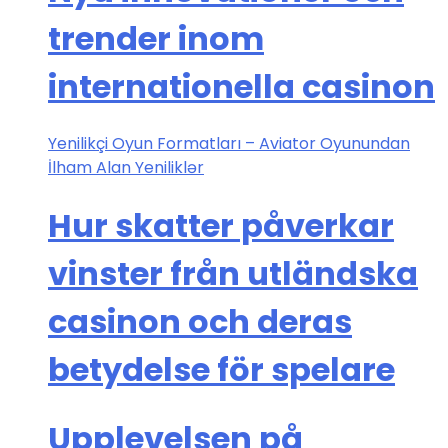
trender inom
internationella casinon
Yenilikçi Oyun Formatları – Aviator Oyunundan
İlham Alan Yeniliklər
Hur skatter påverkar
vinster från utländska
casinon och deras
betydelse för spelare
Upplevelsen på