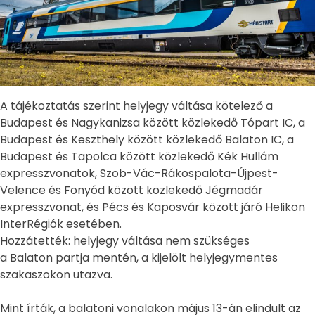
A tájékoztatás szerint helyjegy váltása kötelező a
Budapest és Nagykanizsa között közlekedő Tópart IC, a
Budapest és Keszthely között közlekedő Balaton IC, a
Budapest és Tapolca között közlekedő Kék Hullám
expresszvonatok, Szob-Vác-Rákospalota-Újpest-
Velence és Fonyód között közlekedő Jégmadár
expresszvonat, és Pécs és Kaposvár között járó Helikon
InterRégiók esetében.
Hozzátették: helyjegy váltása nem szükséges
a Balaton partja mentén, a kijelölt helyjegymentes
szakaszokon utazva.
Mint írták, a balatoni vonalakon május 13-án elindult az