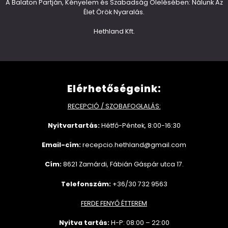
A Balaton Partján, Kényelem és Szabadság Ölelésében: Nálunk Az
Élet Örök Nyaralás.
Hethland Kft.
Elérhetőségeink:
RECEPCIÓ / SZOBAFOGLALÁS:
Nyitvartartás:
Hétfő-Péntek, 8:00-16:30
Email-cím:
recepcio.hethland@gmail.com
Cím:
8621 Zamárdi, Fábián Gáspár utca 17.
Telefonszám:
+36/30 732 9563
FERDE FENYŐ ÉTTEREM
Nyitva tartás:
H-P: 08:00 – 22:00