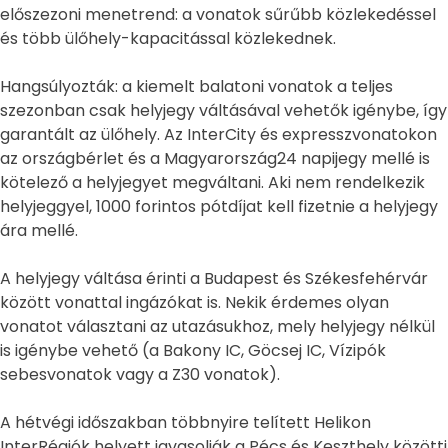
előszezoni menetrend: a vonatok sűrűbb közlekedéssel
és több ülőhely-kapacitással közlekednek.
Hangsúlyozták: a kiemelt balatoni vonatok a teljes
szezonban csak helyjegy váltásával vehetők igénybe, így
garantált az ülőhely. Az InterCity és expresszvonatokon
az országbérlet és a Magyarország24 napijegy mellé is
kötelező a helyjegyet megváltani. Aki nem rendelkezik
helyjeggyel, 1000 forintos pótdíjat kell fizetnie a helyjegy
ára mellé.
A helyjegy váltása érinti a Budapest és Székesfehérvár
között vonattal ingázókat is. Nekik érdemes olyan
vonatot választani az utazásukhoz, mely helyjegy nélkül
is igénybe vehető (a Bakony IC, Göcsej IC, Vízipók
sebesvonatok vagy a Z30 vonatok).
A hétvégi időszakban többnyire telített Helikon
InterRégiók helyett javasolják a Pécs és Keszthely közötti