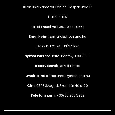
Cím:
8621 Zamárdi, Fábián Gáspár utca 17.
ÉRTÉKESÍTÉS
Telefonszám:
+36/30 732
9563
Email-cím:
zamardi@hethland.hu
SZEGEDI IRODA – PÉNZÜGY
Nyitva tartás:
Hétfő-Péntek, 8:00-16:30
Irodavezető:
Dezső Tímea
Email-cím:
dezso.timea@hethland.hu
Cím:
6723 Szeged, Szent László u. 20
Telefonszám:
+36/30 208 3982