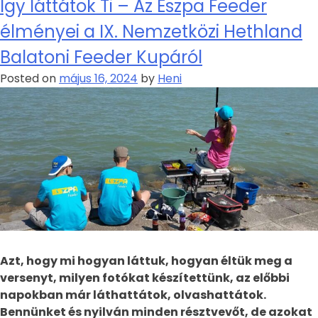
Így láttátok Ti – Az Eszpa Feeder
élményei a IX. Nemzetközi Hethland
Balatoni Feeder Kupáról
Posted on
május 16, 2024
by
Heni
Azt, hogy mi hogyan láttuk, hogyan éltük meg a
versenyt, milyen fotókat készítettünk, az előbbi
napokban már láthattátok, olvashattátok.
Bennünket és nyilván minden résztvevőt, de azokat