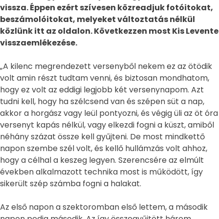
vissza. Éppen ezért szívesen közreadjuk fotóitokat,
beszámolóitokat, melyeket változtatás nélkül
közlünk itt az oldalon. Következzen most Kis Levente
visszaemlékezése.
„A kilenc megrendezett versenyből nekem ez az ötödik
volt amin részt tudtam venni, és biztosan mondhatom,
hogy ez volt az eddigi legjobb két versenynapom. Azt
tudni kell, hogy ha szélcsend van és szépen süt a nap,
akkor a horgász vagy leül pontyozni, és végig üli az öt óra
versenyt kapás nélkül, vagy elkezdi fogni a küszt, amiből
néhány százat össze kell gyűjteni. De most mindkettő
napon szembe szél volt, és kellő hullámzás volt ahhoz,
hogy a célhal a keszeg legyen. Szerencsére az elmúlt
években alkalmazott technika most is működött, így
sikerült szép számba fogni a halakat.
Az első napon a szektoromban első lettem, a második
napon pedig második. Az így összegyűjtött három