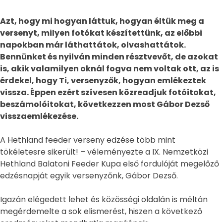
Azt, hogy mi hogyan láttuk, hogyan éltük meg a
versenyt, milyen fotókat készítettünk, az előbbi
napokban már láthattátok, olvashattátok.
Bennünket és nyilván minden résztvevőt, de azokat
is, akik valamilyen oknál fogva nem voltak ott, az is
érdekel, hogy Ti, versenyzők, hogyan emlékeztek
vissza. Éppen ezért szívesen közreadjuk fotóitokat,
beszámolóitokat, következzen most Gábor Dezső
visszaemlékezése.
A Hethland feeder verseny edzése több mint
tökéletesre sikerült! – véleményezte a IX. Nemzetközi
Hethland Balatoni Feeder Kupa első fordulóját megelőző
edzésnapját egyik versenyzőnk, Gábor Dezső.
Igazán elégedett lehet és közösségi oldalán is méltán
megérdemelte a sok elismerést, hiszen a következő