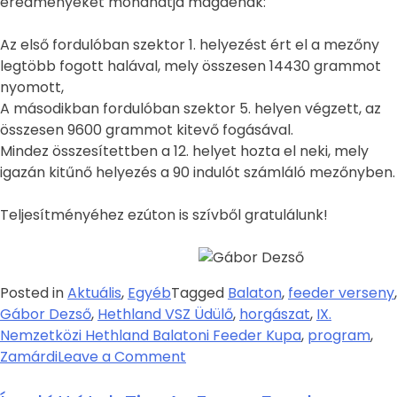
eredményeket mondhatja magáénak:
Az első fordulóban szektor 1. helyezést ért el a mezőny
legtöbb fogott halával, mely összesen 14430 grammot
nyomott,
A másodikban fordulóban szektor 5. helyen végzett, az
összesen 9600 grammot kitevő fogásával.
Mindez összesítettben a 12. helyet hozta el neki, mely
igazán kitűnő helyezés a 90 indulót számláló mezőnyben.
Teljesítményéhez ezúton is szívből gratulálunk!
Posted in
Aktuális
,
Egyéb
Tagged
Balaton
,
feeder verseny
,
Gábor Dezső
,
Hethland VSZ Üdülő
,
horgászat
,
IX.
Nemzetközi Hethland Balatoni Feeder Kupa
,
program
,
Zamárdi
Leave a Comment