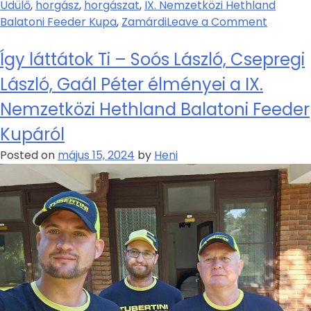
Üdülő
,
horgász
,
horgászat
,
IX. Nemzetközi Hethland
Balatoni Feeder Kupa
,
Zamárdi
Leave a Comment
Így láttátok Ti – Soós László, Csepregi
László, Gaál Péter élményei a IX.
Nemzetközi Hethland Balatoni Feeder
Kupáról
Posted on
május 15, 2024
by
Heni