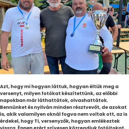
Azt, hogy mi hogyan láttuk, hogyan éltük meg a
versenyt, milyen fotókat készítettünk, az előbbi
napokban már láthattátok, olvashattátok.
Bennünket és nyilván minden résztvevőt, de azokat
is, akik valamilyen oknál fogva nem voltak ott, az is
érdekel, hogy Ti, versenyzők, hogyan emlékeztek
vissza. Éppen ezért szívesen közreadjuk fotóitokat,