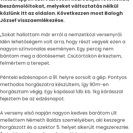
beszámolóitokat, melyeket változtatás nélkül
közlünk itt az oldalon. Következzen most Balogh
József visszaemlékezése.
„Sokat hallottam már erről a nemzetközi versenyről.
Idén lehetőségem volt arra, hogy részt vegyek ezen a
nagyon színvonalas eseményen. Egy percig nem
bántam meg a döntésemet. Csütörtökön érkeztem,
felmértem a terepet.
Pénteki edzésnapon a 91. helyre sorsolt a gép. Pontyos
methodos horgászatra készültem, így 90m-en
horgásztam végig. Egy kapással 1db kb. 1kg kárásszal
fejeztem be az edzésnapot.
A verseny első napján nagyon kedves barátom ült
mellettem Németh Balázs személyében, aki keszegre
horgászott és a szektor 5. helyet sikerült megszereznie.