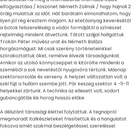
elfogyasztása / köszönet Németh Zolinak / hogy hajnali 2
óráig mulattuk az időt. Hát barátaim elmondhatom, hogy
ilyen jól rég éreztem magam. Az etetőanyag keverésétől
a botok felszereléséig a vödör formájától a színészet
rejtelméig mindent átvettünk. Tátott szájjal hallgattuk
Trokán Péter művész urat és Németh Balázs
horgászmágust. Mi csak szerény történeteinkkel
szórakoztattuk őket, remélve élvezik társaságunkat.
Amikor az utolsó könnycseppet is kitörölte mindenki a
szeméből a sok nevetéstől nyugovóra tértünk. Másnap
szektorsorsolás és verseny. A helyzet változatlan volt a
szél fújt a hullám szembe jött. Pár keszeg szektor 4 -11-11
helyekkel zártunk. A technika az ellesett volt, sodort
gubancgátlás kis horog hosszú előke.
A délutánt társasági élettel folytattuk. A tegnapról
megmaradt italkészleteket frissítettük és a hangulatot
fokozva ismét szakmai beszélgetéssel, szereléssel