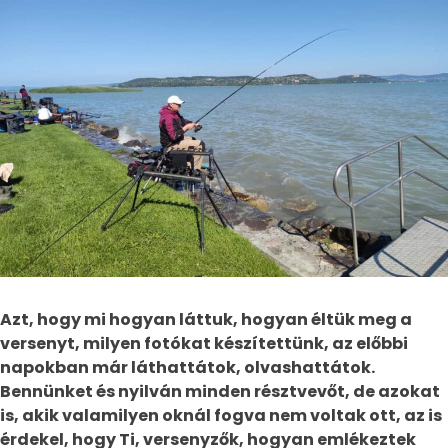
Azt, hogy mi hogyan láttuk, hogyan éltük meg a
versenyt, milyen fotókat készítettünk, az előbbi
napokban már láthattátok, olvashattátok.
Bennünket és nyilván minden résztvevőt, de azokat
is, akik valamilyen oknál fogva nem voltak ott, az is
érdekel, hogy Ti, versenyzők, hogyan emlékeztek