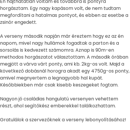
Én hajthatatlan voltam és továbbra is pontyra
horgásztam. Egy nagy kapásom volt, de nem tudtam
megfordítani a hatalmas pontyot, és ebben az esetbe a
zsinór engedett.
A verseny második napján már éreztem hogy ez az én
napom, mivel nagy hullámok fogadtak a parton és a
sorsolás is kedvezett számomra. Aznap is 90m-en
methodos horgászatot választottam. A második órában
megjött a várva várt ponty, ami kb. 2kg-os volt. Majd a
következő dobásnál horogra akadt egy 4750g-os ponty,
amivel megnyertem a legnagyobb hal kupát.
Későbbiekben már csak kisebb keszegeket fogtam.
Nagyon jó családias hangulatú versenyen vehettem
részt, ahol segítőkész emberekkel találkozhattam.
Gratulálok a szervezőknek a verseny lebonyolításához!