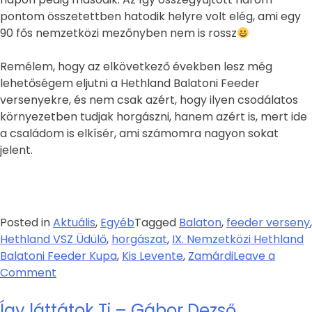
pontom összetettben hatodik helyre volt elég, ami egy
90 fős nemzetközi mezőnyben nem is rossz
Remélem, hogy az elkövetkező években lesz még
lehetőségem eljutni a Hethland Balatoni Feeder
versenyekre, és nem csak azért, hogy ilyen csodálatos
környezetben tudjak horgászni, hanem azért is, mert ide
a családom is elkísér, ami számomra nagyon sokat
jelent.
Posted in
Aktuális
,
Egyéb
Tagged
Balaton
,
feeder verseny
,
Hethland VSZ Üdülő
,
horgászat
,
IX. Nemzetközi Hethland
Balatoni Feeder Kupa
,
Kis Levente
,
Zamárdi
Leave a
Comment
Így láttátok Ti – Gábor Dezső