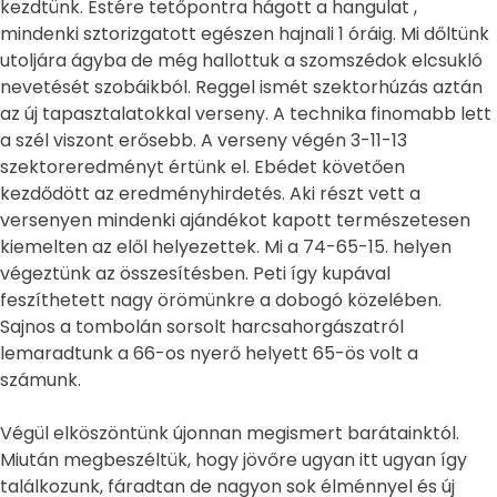
kezdtünk. Estére tetőpontra hágott a hangulat ,
mindenki sztorizgatott egészen hajnali 1 óráig. Mi dőltünk
utoljára ágyba de még hallottuk a szomszédok elcsukló
nevetését szobáikból. Reggel ismét szektorhúzás aztán
az új tapasztalatokkal verseny. A technika finomabb lett
a szél viszont erősebb. A verseny végén 3-11-13
szektoreredményt értünk el. Ebédet követően
kezdődött az eredményhirdetés. Aki részt vett a
versenyen mindenki ajándékot kapott természetesen
kiemelten az elől helyezettek. Mi a 74-65-15. helyen
végeztünk az összesítésben. Peti így kupával
feszíthetett nagy örömünkre a dobogó közelében.
Sajnos a tombolán sorsolt harcsahorgászatról
lemaradtunk a 66-os nyerő helyett 65-ös volt a
számunk.
Végül elköszöntünk újonnan megismert barátainktól.
Miután megbeszéltük, hogy jövőre ugyan itt ugyan így
találkozunk, fáradtan de nagyon sok élménnyel és új