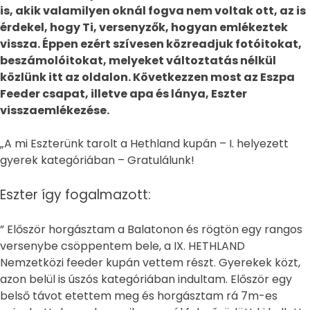
is, akik valamilyen oknál fogva nem voltak ott, az is
érdekel, hogy Ti, versenyzők, hogyan emlékeztek
vissza. Éppen ezért szívesen közreadjuk fotóitokat,
beszámolóitokat, melyeket változtatás nélkül
közlünk itt az oldalon. Következzen most az Eszpa
Feeder csapat, illetve apa és lánya, Eszter
visszaemlékezése.
„A mi Eszterünk tarolt a Hethland kupán – I. helyezett
gyerek kategóriában – Gratulálunk!
Eszter így fogalmazott:
” Először horgásztam a Balatonon és rögtön egy rangos
versenybe csöppentem bele, a IX. HETHLAND
Nemzetközi feeder kupán vettem részt. Gyerekek közt,
azon belül is úszós kategóriában indultam. Először egy
belső távot etettem meg és horgásztam rá 7m-es