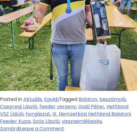
Posted in
Aktuális
,
Egyéb
Tagged
Balaton
,
beszámoló
,
Csepregi László
,
feeder verseny
,
Gaál Péter
,
Hethland
VSZ Üdülő
,
horgászat
,
IX. Nemzetközi Hethland Balatoni
Feeder Kupa
,
Soós László
,
visszaemlékezés
,
Zamárdi
Leave a Comment