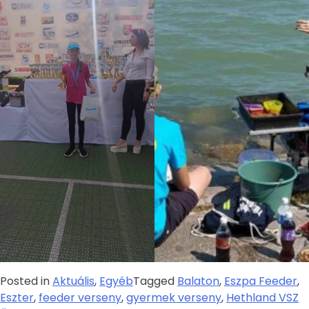
Posted in
Aktuális
,
Egyéb
Tagged
Balaton
,
Eszpa Feeder
,
Eszter
,
feeder verseny
,
gyermek verseny
,
Hethland VSZ