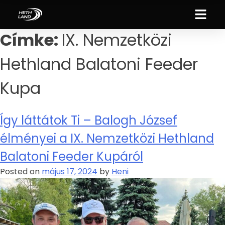
Címke:
IX. Nemzetközi
Hethland Balatoni Feeder
Kupa
Így láttátok Ti – Balogh József
élményei a IX. Nemzetközi Hethland
Balatoni Feeder Kupáról
Posted on
május 17, 2024
by
Heni