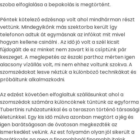
szoba elfoglalása a bepakolás is megtörtént.
Péntek kötelező edzésnap volt ahol mindhárman részt
vettünk. Mindegyikőnk más szektorba került így
telefonon adtuk át egymásnak az infókat mit mivel
hogyan kellene csinálni . Az idő jó volt a szél kicsit
fújdogált de ez minket nem zavart ki is csíptünk pár
keszeget. A meglepetés az északi parthoz mérten igen
alacsony vízállás volt, mi nem ehhez voltunk szokva. A
szomszédokat lesve néztük a különböző technikákat és
próbáltunk alkalmazkodni.
Az edzést követően elfoglaltuk szállásunkat ahol a
szomszédok számára különcöknek tűntünk az egyforma
Tubertinis ruházatunkkal és a teraszon történő társasági
életünkkel. Egy kis idő múlva azonban megtört a jég és
igen barátságosan de óvatosan megkezdték az
ismerkedést velünk. Az est folyamán olyan jól sikerült a
barátkozás na meg a finomabbnál finomabb italok