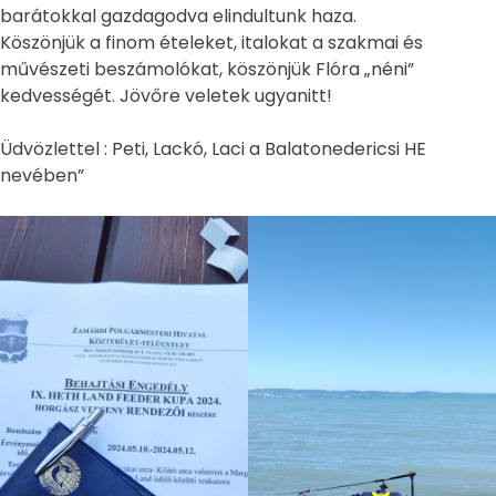
barátokkal gazdagodva elindultunk haza.
Köszönjük a finom ételeket, italokat a szakmai és
művészeti beszámolókat, köszönjük Flóra „néni”
kedvességét. Jövőre veletek ugyanitt!
Üdvözlettel : Peti, Lackó, Laci a Balatonedericsi HE
nevében”