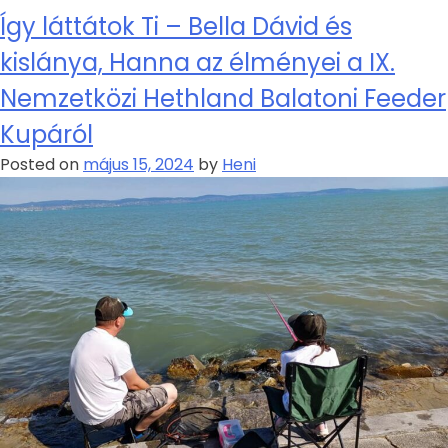
Így láttátok Ti – Bella Dávid és
kislánya, Hanna az élményei a IX.
Nemzetközi Hethland Balatoni Feeder
Kupáról
Posted on
május 15, 2024
by
Heni