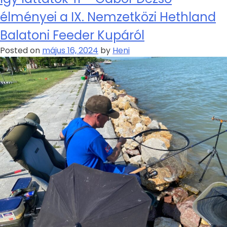
élményei a IX. Nemzetközi Hethland
Balatoni Feeder Kupáról
Posted on
május 16, 2024
by
Heni