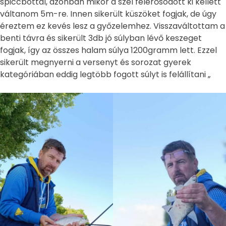
spiccbottal, azonban mikor a szél felerősödött ki kellett
váltanom 5m-re. Innen sikerült küszöket fogjak, de úgy
éreztem ez kevés lesz a győzelemhez. Visszaváltottam a
benti távra és sikerült 3db jó súlyban lévő keszeget
fogjak, így az összes halam súlya 1200gramm lett. Ezzel
sikerült megnyerni a versenyt és sorozat gyerek
kategóriában eddig legtöbb fogott súlyt is felállítani „