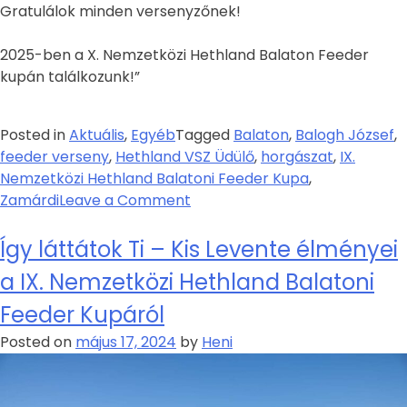
Gratulálok minden versenyzőnek!
2025-ben a X. Nemzetközi Hethland Balaton Feeder
kupán találkozunk!”
Posted in
Aktuális
,
Egyéb
Tagged
Balaton
,
Balogh József
,
feeder verseny
,
Hethland VSZ Üdülő
,
horgászat
,
IX.
Nemzetközi Hethland Balatoni Feeder Kupa
,
Zamárdi
Leave a Comment
Így láttátok Ti – Kis Levente élményei
a IX. Nemzetközi Hethland Balatoni
Feeder Kupáról
Posted on
május 17, 2024
by
Heni