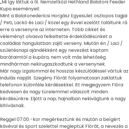
„Mi így láttuk a IX. Nemzetközi Hethland Balatoni Feeder
Kupa eseményeit.
Mint a Balatonedericsi Horgász Egyesület oszlopos tagjai
/ Peti, Lackó és Laci / közel egy évvel ezelőtt találtunk rá
erre a versenyre az interneten. Több cikket és
véleményt olvasva felkeltette érdeklődésünket a
családias hangulatban zajló verseny. Miután én / Laci /
születésnapi ajándékként egy nevezést kaptam
barátaimtól a kupára, nem volt más lehetőség
mindhárman nekirugaszkodtunk a versenynek.
Már nagy izgalommal és hosszas készülődéssel vártuk az
indulás napját. Szegény Flórát folyamatosan zaklattuk
telefonon különféle kérdésekkel. Itt megjegyzem Flóra
kedvesen és nagy türelemmel válaszolt minden
kérdésünkre. Eljött a nap, hajnalban nekivágtunk a nagy
kihívásnak.
Reggel 07.00 -kor megérkeztünk és miután a beígért
kávéval és sport szelettel megleptük Flórát, a nevezés a