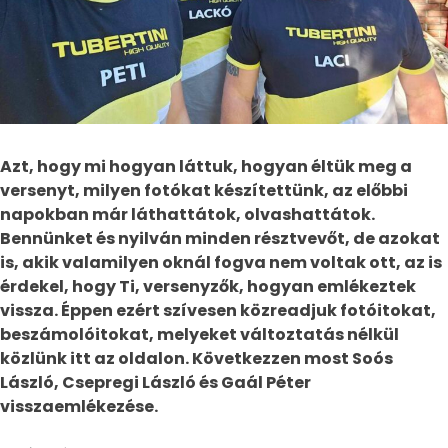
Azt, hogy mi hogyan láttuk, hogyan éltük meg a
versenyt, milyen fotókat készítettünk, az előbbi
napokban már láthattátok, olvashattátok.
Bennünket és nyilván minden résztvevőt, de azokat
is, akik valamilyen oknál fogva nem voltak ott, az is
érdekel, hogy Ti, versenyzők, hogyan emlékeztek
vissza. Éppen ezért szívesen közreadjuk fotóitokat,
beszámolóitokat, melyeket változtatás nélkül
közlünk itt az oldalon. Következzen most Soós
László, Csepregi László és Gaál Péter
visszaemlékezése.