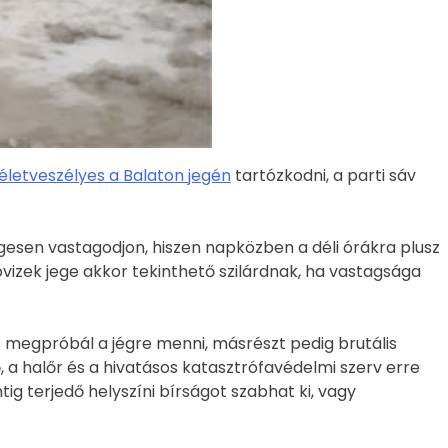
életveszélyes a Balaton jegén
tartózkodni, a parti sáv
esen vastagodjon, hiszen napközben a déli órákra plusz
óvizek jege akkor tekinthető szilárdnak, ha vastagsága
s megpróbál a jégre menni, másrészt pedig brutális
ő, a halőr és a hivatásos katasztrófavédelmi szerv erre
ig terjedő helyszíni bírságot szabhat ki, vagy