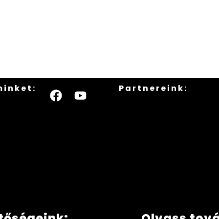
minket:
Partnereink:
tőségeink:
Olvass tov