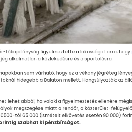
-főkapitányság figyelmeztette a lakosságot arra, hogy
 jég alkalmatlan a közlekedésre és a sportolásra.
napokban sem várható, hogy ez a vékony jégréteg lényeg
-foknál hidegebb a Balaton mellett. Hangsúlyozták: az áll
et lehet abból, ha valaki a figyelmeztetés ellenére mégi
szabályok megszegése miatt a rendőr, a közterület-felügyel
6500-tól 65 000 (ismételt elkövetés esetén 90 000) forint
orintig szabhat ki pénzbírságot.