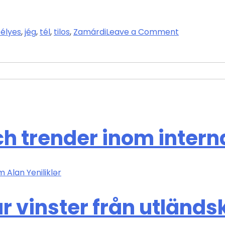
zélyes
,
jég
,
tél
,
tilos
,
Zamárdi
Leave a Comment
h trender inom intern
 Alan Yeniliklər
r vinster från utländ