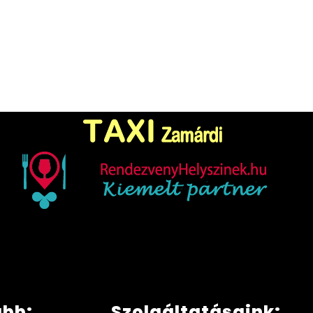
ább:
Szolgáltatásaink: