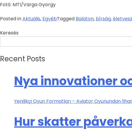
Fotó: MTI/Varga György
Posted in
Aktuális
,
Egyéb
Tagged
Balaton
,
bírság
,
életves
Keresés
Recent Posts
Nya innovationer oc
Yenilikçi Oyun Formatları – Aviator Oyunundan İlham
Hur skatter påverka