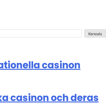
Keresés
ationella casinon
ska casinon och deras