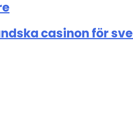
re
ändska casinon för sv