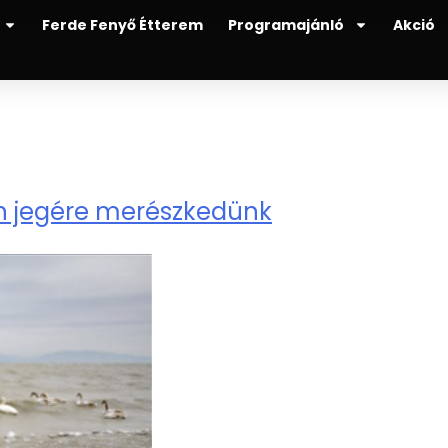
Ferde Fenyő Étterem
Programajánló
Akció
on jegére merészkedünk