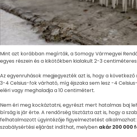
Mint azt korábban megírták, a Somogy Vármegyei Rendőr
egyes részein és a kikötőkben kialakult 2-3 centiméteres
Az egyenruhások megjegyezték azt is, hogy a következő 
3-4 Celsius-fok várható, míg éjszaka sem lesz -4 Celsius
eléri vagy meghaladja a 10 centimétert.
Nem éri meg kockáztatni, egyrészt mert hatalmas baj leh
bírság is jár érte. A rendőrség tisztázta azt is, hogy a 
felhatalmazott ügyintézője figyelmeztetést alkalmazhat: 
szabálysértési eljárást indíthat, melyben
akár 200 000 f