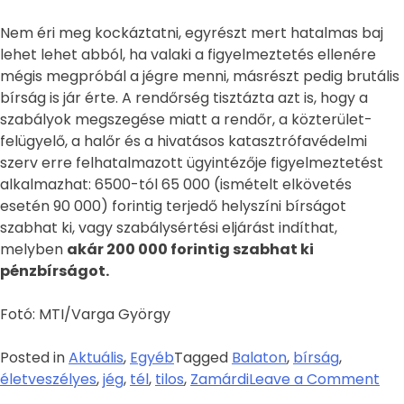
Nem éri meg kockáztatni, egyrészt mert hatalmas baj
lehet lehet abból, ha valaki a figyelmeztetés ellenére
mégis megpróbál a jégre menni, másrészt pedig brutális
bírság is jár érte. A rendőrség tisztázta azt is, hogy a
szabályok megszegése miatt a rendőr, a közterület-
felügyelő, a halőr és a hivatásos katasztrófavédelmi
szerv erre felhatalmazott ügyintézője figyelmeztetést
alkalmazhat: 6500-tól 65 000 (ismételt elkövetés
esetén 90 000) forintig terjedő helyszíni bírságot
szabhat ki, vagy szabálysértési eljárást indíthat,
melyben
akár 200 000 forintig szabhat ki
pénzbírságot.
Fotó: MTI/Varga György
Posted in
Aktuális
,
Egyéb
Tagged
Balaton
,
bírság
,
életveszélyes
,
jég
,
tél
,
tilos
,
Zamárdi
Leave a Comment