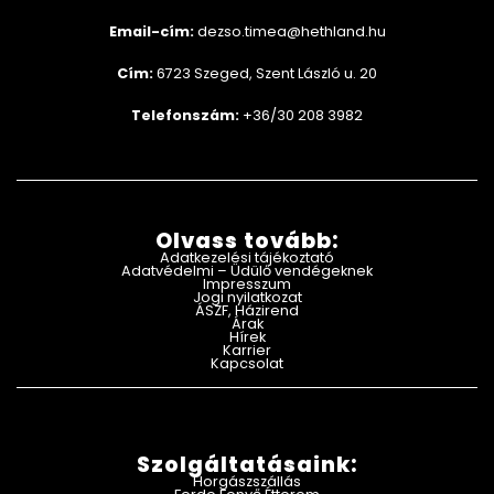
Email-cím:
dezso.timea@hethland.hu
Cím:
6723 Szeged, Szent László u. 20
Telefonszám:
+36/30 208 3982
Olvass tovább:
Adatkezelési tájékoztató
Adatvédelmi – Üdülő vendégeknek
Impresszum
Jogi nyilatkozat
ÁSZF, Házirend
Árak
Hírek
Karrier
Kapcsolat
Szolgáltatásaink:
Horgászszállás