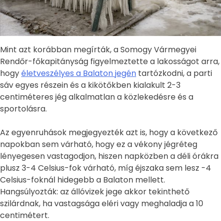
Mint azt korábban megírták, a Somogy Vármegyei
Rendőr-főkapitányság figyelmeztette a lakosságot arra,
hogy
életveszélyes a Balaton jegén
tartózkodni, a parti
sáv egyes részein és a kikötőkben kialakult 2-3
centiméteres jég alkalmatlan a közlekedésre és a
sportolásra.
Az egyenruhások megjegyezték azt is, hogy a következő
napokban sem várható, hogy ez a vékony jégréteg
lényegesen vastagodjon, hiszen napközben a déli órákra
plusz 3-4 Celsius-fok várható, míg éjszaka sem lesz -4
Celsius-foknál hidegebb a Balaton mellett.
Hangsúlyozták: az állóvizek jege akkor tekinthető
szilárdnak, ha vastagsága eléri vagy meghaladja a 10
centimétert.