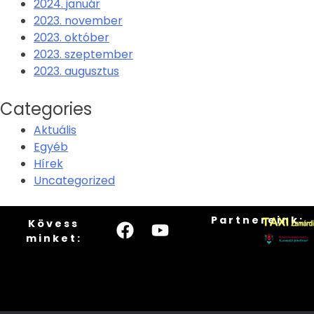
2024. január
2023. november
2023. október
2023. szeptember
2023. augusztus
Categories
Aktuális
Egyéb
Hírek
Uncategorized
Partnereink:
Kövess
minket: