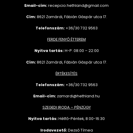
Email-cím:
recepcio.hethland@gmail.com
Cím:
8621 Zamárdi, Fábián Gáspár utca 17.
Telefonszám:
+36/30 732 9563
FERDE FENYŐ ÉTTEREM
Nyitva tartás:
H-P: 08:00 – 22:00
Cím:
8621 Zamárdi, Fábián Gáspár utca 17.
ÉRTÉKESÍTÉS
Telefonszám:
+36/30 732
9563
Email-cím:
zamardi@hethland.hu
SZEGEDI IRODA – PÉNZÜGY
Nyitva tartás:
Hétfő-Péntek, 8:00-16:30
Irodavezető:
Dezső Tímea