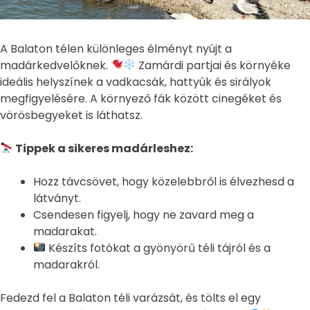
A Balaton télen különleges élményt nyújt a
madárkedvelőknek.
Zamárdi partjai és környéke
ideális helyszínek a vadkacsák, hattyúk és sirályok
megfigyelésére. A környező fák között cinegéket és
vörösbegyeket is láthatsz.
Tippek a sikeres madárleshez:
Hozz távcsövet, hogy közelebbről is élvezhesd a
látványt.
Csendesen figyelj, hogy ne zavard meg a
madarakat.
Készíts fotókat a gyönyörű téli tájról és a
madarakról.
Fedezd fel a Balaton téli varázsát, és tölts el egy