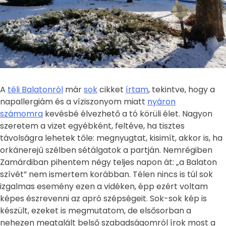
A
téli Balatonról
már
sok
cikket
írtam
, tekintve, hogy a
napallergiám és a víziszonyom miatt
nyáron
számomra
kevésbé élvezhető a tó körüli élet. Nagyon
szeretem a vizet egyébként, feltéve, ha tisztes
távolságra lehetek tőle: megnyugtat, kisimít, akkor is, ha
orkánerejű szélben sétálgatok a partján. Nemrégiben
Zamárdiban pihentem négy teljes napon át: „a Balaton
szívét” nem ismertem korábban. Télen nincs is túl sok
izgalmas esemény ezen a vidéken, épp ezért voltam
képes észrevenni az apró szépségeit. Sok-sok kép is
készült, ezeket is megmutatom, de elsősorban a
nehezen megtalált belső szabadságomról írok most a