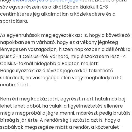
sáv egyes részein és a kikötőkben kialakult 2-3
centiméteres jég alkalmatlan a közlekedésre és a
sportolásra.
Az egyenruhások megjegyezték azt is, hogy a következő
napokban sem várható, hogy ez a vékony jégréteg
lényegesen vastagodjon, hiszen napközben a déli órákra
plusz 3-4 Celsius-fok várható, míg éjszaka sem lesz -4
Celsius-foknál hidegebb a Balaton mellett.
Hangsúlyozták: az állóvizek jege akkor tekinthető
szilárdnak, ha vastagsága eléri vagy meghaladja a 10
centimétert.
Nem éri meg kockáztatni, egyrészt mert hatalmas baj
lehet lehet abból, ha valaki a figyelmeztetés ellenére
mégis megpróbál a jégre menni, másrészt pedig brutális
bírság is jár érte. A rendőrség tisztázta azt is, hogy a
szabályok megszegése miatt a rendőr, a közterület-