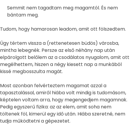
Semmit nem tagadtam meg magamtól. És nem
bántam meg.
Tudom, hogy hamarosan leadom, amit ott fölszedtem.
Úgy tértem vissza a (rettenetesen büdös) városba,
mintha lebegnék. Persze az első néhány nap után
elpárolgott belőlem az a csodálatos nyugalom, amit ott
megélhettem, hiszen a négy kiesett nap a munkából
kissé megbosszulta magát.
Most azonban felvérteztem magamat azzal a
tapasztalással, amiről hiába volt mindig is tudomásom,
képtelen voltam arra, hogy megengedjem magamnak.
Pedig egyszerű fizika: az az elem, amit soha nem
töltenek föl, kimerül egy idő után. Hiába szeretné, nem
tudja működtetni a gépezetet.