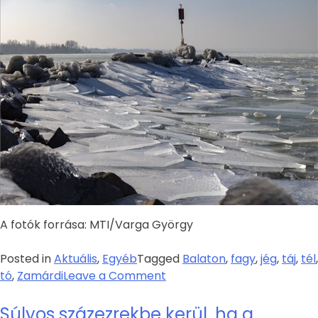
A fotók forrása: MTI/Varga György
Posted in
Aktuális
,
Egyéb
Tagged
Balaton
,
fagy
,
jég
,
táj
,
tél
,
tó
,
Zamárdi
Leave a Comment
Súlyos százezrekbe kerül, ha a