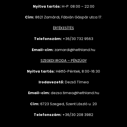
Nyitva tartás:
H-P: 08:00 – 22:00
Cím:
8621 Zamárdi, Fábián Gáspár utca 17.
ÉRTÉKESÍTÉS
Telefonszám:
+36/30 732
9563
Email-cím:
zamardi@hethland.hu
SZEGEDI IRODA – PÉNZÜGY
Nyitva tartás:
Hétfő-Péntek, 8:00-16:30
Irodavezető:
Dezső Tímea
Email-cím:
dezso.timea@hethland.hu
Cím:
6723 Szeged, Szent László u. 20
Telefonszám:
+36/30 208 3982