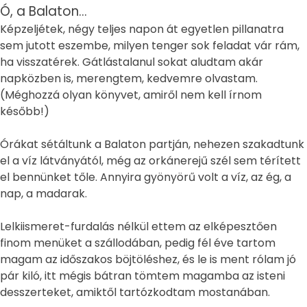
Ó, a Balaton…
Képzeljétek, négy teljes napon át egyetlen pillanatra
sem jutott eszembe, milyen tenger sok feladat vár rám,
ha visszatérek. Gátlástalanul sokat aludtam akár
napközben is, merengtem, kedvemre olvastam.
(Méghozzá olyan könyvet, amiről nem kell írnom
később!)
Órákat sétáltunk a Balaton partján, nehezen szakadtunk
el a víz látványától, még az orkánerejű szél sem térített
el bennünket tőle. Annyira gyönyörű volt a víz, az ég, a
nap, a madarak.
Lelkiismeret-furdalás nélkül ettem az elképesztően
finom menüket a szállodában, pedig fél éve tartom
magam az időszakos böjtöléshez, és le is ment rólam jó
pár kiló, itt mégis bátran tömtem magamba az isteni
desszerteket, amiktől tartózkodtam mostanában.