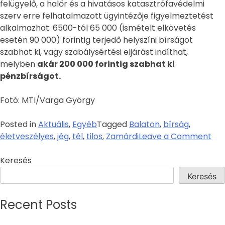
felügyelő, a halőr és a hivatásos katasztrófavédelmi
szerv erre felhatalmazott ügyintézője figyelmeztetést
alkalmazhat: 6500-tól 65 000 (ismételt elkövetés
esetén 90 000) forintig terjedő helyszíni bírságot
szabhat ki, vagy szabálysértési eljárást indíthat,
melyben
akár 200 000 forintig szabhat ki
pénzbírságot.
Fotó: MTI/Varga György
Posted in
Aktuális
,
Egyéb
Tagged
Balaton
,
bírság
,
életveszélyes
,
jég
,
tél
,
tilos
,
Zamárdi
Leave a Comment
Keresés
Keresés
Recent Posts