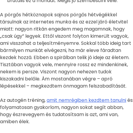
brutális ez a mondat. Mégis jó szembesülni vele.
A pörgős hétköznapok sajnos pörgős hétvégékkel
társulnak az internetes munka és az ezzel járó életvitel
miatt: nagyon ritkán engedem meg magamnak, hogy
„csak úgy” legyek. Ettől viszont folyton kimerült vagyok,
ami visszahat a teljesítményemre. Sokkal több ideig tart
bármilyen munkát elvégezni, ha már eleve fáradtan
kezdek hozzá. Ebben a spirálban telik jó ideje az életem.
Tisztában vagyok vele, mennyire rossz ez mindenkinek,
nekem is persze. Viszont nagyon nehezen tudok
kiszakadni belőle. Ám mostanában végre – apró
lépésekkel – megkezdtem önmagam felszabadítását.
Az autogén tréning,
amit nemrégiben kezdtem tanulni
és
folyamatosan gyakorlom, nagyon sokat segít abban,
hogy észrevegyem és tudatosítsam is azt, ami van,
amiben élek.