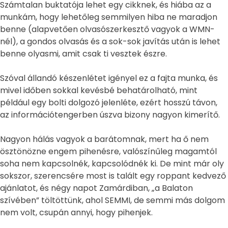
Számtalan buktatója lehet egy cikknek, és hiába az a
munkám, hogy lehetőleg semmilyen hiba ne maradjon
benne (alapvetően olvasószerkesztő vagyok a WMN-
nél), a gondos olvasás és a sok-sok javítás után is lehet
benne olyasmi, amit csak ti vesztek észre.
Szóval állandó készenlétet igényel ez a fajta munka, és
mivel időben sokkal kevésbé behatárolható, mint
például egy bolti dolgozó jelenléte, ezért hosszú távon,
az információtengerben úszva bizony nagyon kimerítő.
Nagyon hálás vagyok a barátomnak, mert ha ő nem
ösztönözne engem pihenésre, valószínűleg magamtól
soha nem kapcsolnék, kapcsolódnék ki. De mint már oly
sokszor, szerencsére most is talált egy roppant kedvező
ajánlatot, és négy napot Zamárdiban, „a Balaton
szívében” töltöttünk, ahol SEMMI, de semmi más dolgom
nem volt, csupán annyi, hogy pihenjek.