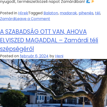
nyugodt, természetközeli napot Zamárdiban!
Posted in
Hírek
Tagged
Balaton
,
madarak
,
pihenés
,
tél
,
Zamárdi
Leave a Comment
A SZABADSÁG OTT VAN, AHOVA
ELVISZED MAGADDAL – Zamárdi téli
szépségéről
Posted on
február 6, 2024
by
Heni