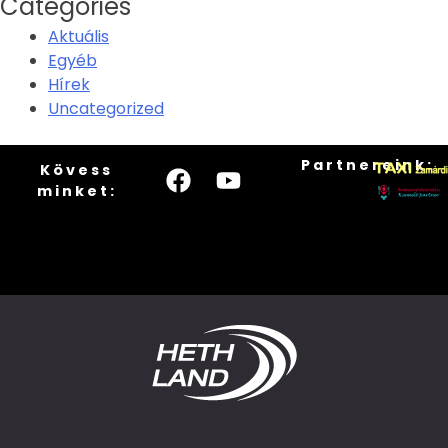
Categories
Aktuális
Egyéb
Hírek
Uncategorized
Partnereink:
Kövess
minket: