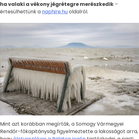
ha valaki a vékony jégrétegre merészkedik
–
értesülhettünk a
naphire.hu
oldalról.
Mint azt korábban megírták, a Somogy Vármegyei
Rendőr-főkapitányság figyelmeztette a lakosságot arra,
hogy
életveszélyes a Balaton jegén
tartózkodni, a parti