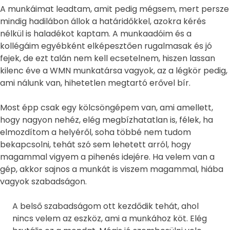
A munkáimat leadtam, amit pedig mégsem, mert persze
mindig hadilábon állok a határidőkkel, azokra kérés
nélkül is haladékot kaptam. A munkaadóim és a
kollégáim egyébként elképesztően rugalmasak és jó
fejek, de ezt talán nem kell ecsetelnem, hiszen lassan
kilenc éve a WMN munkatársa vagyok, az a légkör pedig,
ami nálunk van, hihetetlen megtartó erővel bír.
Most épp csak egy kölcsöngépem van, ami amellett,
hogy nagyon nehéz, elég megbízhatatlan is, félek, ha
elmozdítom a helyéről, soha többé nem tudom
bekapcsolni, tehát szó sem lehetett arról, hogy
magammal vigyem a pihenés idejére. Ha velem van a
gép, akkor sajnos a munkát is viszem magammal, hiába
vagyok szabadságon.
A belső szabadságom ott kezdődik tehát, ahol
nincs velem az eszköz, ami a munkához köt. Elég