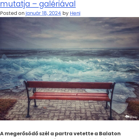
mutatja – galériával
Posted on
január 18, 2024
by
Heni
A megerősödő szél a partra vetette a Balaton