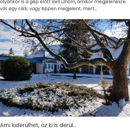
olyankor is a gép előtt kell ülnöm, amikor megjelenésre
vár egy cikk, vagy éppen megjelent, mert…
Ami kiderülhet, az ki is derül…