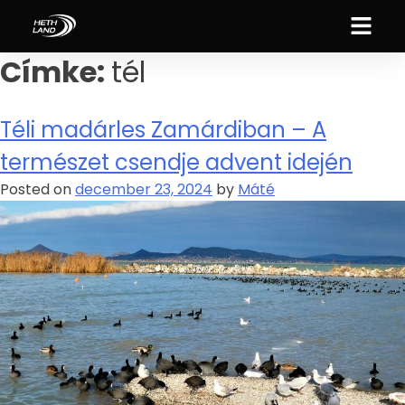
Címke:
tél
Téli madárles Zamárdiban – A
természet csendje advent idején
Posted on
december 23, 2024
by
Máté