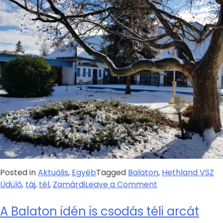
Posted in
Aktuális
,
Egyéb
Tagged
Balaton
,
Hethland VSZ
Üdülő
,
táj
,
tél
,
Zamárdi
Leave a Comment
A Balaton idén is csodás téli arcát