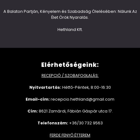
A Balaton Partján, Kényelem és Szabadság Ölelésében: Nálunk Az
Élet Örök Nyaralás.
Hethland Kft.
Elérhetőségeink:
RECEPCIÓ / SZOBAFOGLALÁS:
Nyitvartartás:
Hétfő-Péntek, 8:00-16:30
Email-cím:
recepcio.hethland@gmail.com
Cím:
8621 Zamárdi, Fábián Gáspár utca 17.
Telefonszám:
+36/30 732 9563
FERDE FENYŐ ÉTTEREM