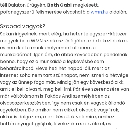
téli Balaton ürügyén.
Both Gabi
megkésett,
pofonegyszerű felismerése olvasható a
wmn.hu
oldalán.
Szabad vagyok?
Sokan irigyelnek, mert elég, ha hetente egyszer-kétszer
megyek be a WMN szerkesztőségébe az értekezletekre,
és nem kell a munkahelyemen töltenem a
munkaidőmet. Igen ám, de abba kevesebben gondolnak
benne, hogy ez a munkaidő a legkevésbé sem
behatárolható. Eleve heti hét napból áll, mert az
internet soha nem tart szünnapot, nem ismeri a hétvége
vagy az ünnep fogalmát. Mindig jön egy következő cikk,
amit el kell olvasni, meg kell írni. Pár éve szerencsére van
már váltótársam is Takács Andi személyében az
olvasószerkesztésben, így nem csak én vagyok állandó
ügyeletben. De amikor nem cikket olvasok vagy írok,
akkor is dolgozom, mert készülök valamire, amihez
háttéranyagot gyűjtök, levelezek a szerzőkkel, és