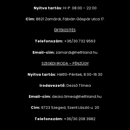
Nyitva tartás:
H-P: 08:00 – 22:00
Cím:
8621 Zamárdi, Fábián Gáspár utca 17.
ÉRTÉKESÍTÉS
Telefonszám:
+36/30 732
9563
Email-cím:
zamardi@hethland.hu
SZEGEDI IRODA – PÉNZÜGY
Nyitva tartás:
Hétfő-Péntek, 8:00-16:30
Irodavezető:
Dezső Tímea
Email-cím:
dezso.timea@hethland.hu
Cím:
6723 Szeged, Szent László u. 20
Telefonszám:
+36/30 208 3982