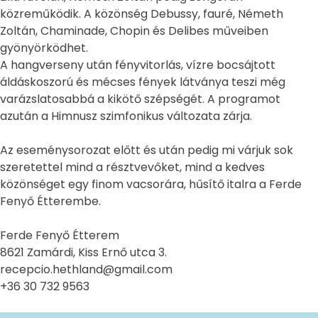
közreműködik. A közönség Debussy, fauré, Németh
Zoltán, Chaminade, Chopin és Delibes műveiben
gyönyörködhet.
A hangverseny után fényvitorlás, vízre bocsájtott
áldáskoszorú és mécses fények látványa teszi még
varázslatosabbá a kikötő szépségét. A programot
azután a Himnusz szimfonikus változata zárja.
Az eseménysorozat előtt és után pedig mi várjuk sok
szeretettel mind a résztvevőket, mind a kedves
közönséget egy finom vacsorára, hűsítő italra a Ferde
Fenyő Étterembe.
Ferde Fenyő Étterem
8621 Zamárdi, Kiss Ernő utca 3.
recepcio.hethland@gmail.com
+36 30 732 9563