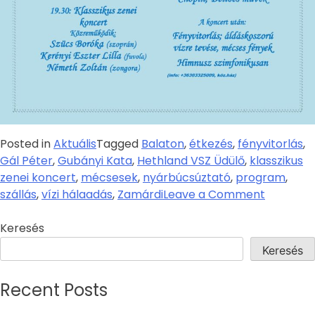
Posted in
Aktuális
Tagged
Balaton
,
étkezés
,
fényvitorlás
,
Gál Péter
,
Gubányi Kata
,
Hethland VSZ Üdülő
,
klasszikus
zenei koncert
,
mécsesek
,
nyárbúcsúztató
,
program
,
szállás
,
vízi hálaadás
,
Zamárdi
Leave a Comment
Keresés
Keresés
Recent Posts