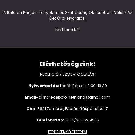
A Balaton Partján, Kényelem és Szabadság Ölelésében: Nálunk Az
Élet Örök Nyaralás.
Hethland Kft.
Elérhetőségeink:
RECEPCIÓ / SZOBAFOGLALÁS:
Nyitvartartás:
Hétfő-Péntek, 8:00-16:30
Email-cím:
recepcio.hethland@gmail.com
Cím:
8621 Zamárdi, Fábián Gáspár utca 17.
Telefonszám:
+36/30 732 9563
FERDE FENYŐ ÉTTEREM