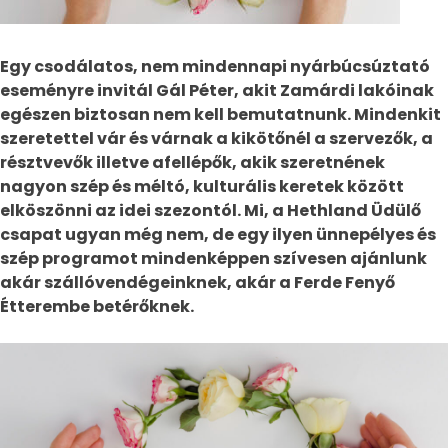
Egy csodálatos, nem mindennapi nyárbúcsúztató
eseményre invitál Gál Péter, akit Zamárdi lakóinak
egészen biztosan nem kell bemutatnunk. Mindenkit
szeretettel vár és várnak a kikötőnél a szervezők, a
résztvevők illetve afellépők, akik szeretnének
nagyon szép és méltó, kulturális keretek között
elköszönni az idei szezontól. Mi, a Hethland Üdülő
csapat ugyan még nem, de egy ilyen ünnepélyes és
szép programot mindenképpen szívesen ajánlunk
akár szállóvendégeinknek, akár a Ferde Fenyő
Étterembe betérőknek.