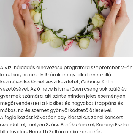
A Vízi hálaadás elnevezésú programra szeptember 2-án
kerül sor, és amely 19 órakor egy alkalomhoz illő
kézműveskedéssel veszi kezdetét, Gubányi Kata
vezetésével. Az ő neve is ismerősen cseng sok szülő és
gyermek számára, aki szinte minden jeles eseményen
megörvendezteti a kicsiket és nagyokat frappáns és
mókás, no és szemet gyönyörködtető ötleteivel.
A foglalkozást követően egy klasszikus zenei koncert
csendül fel, melyen Szűcs Boróka énekel, Kerényi Eszter
Lilla fuvolán, Németh Zoltán pedig zongorán