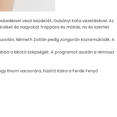
skedéssel veszi kezdetét, Gubányi Kata vezetésével. Az
icsiket és nagyokat frappáns és mókás, no és szemet
la fuvolán, Németh Zoltán pedig zongorán közreműködik. A
sabbá a kikötő szépségét. A programot azután a Himnusz
gy finom vacsorára, hűsítő italra a Ferde Fenyő