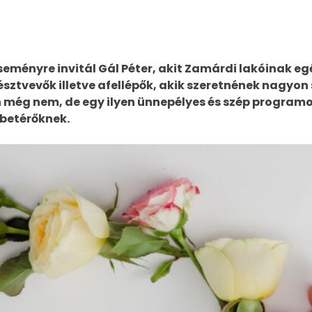
ményre invitál Gál Péter, akit Zamárdi lakóinak eg
résztvevők illetve afellépők, akik szeretnének nagyon 
an még nem, de egy ilyen ünnepélyes és szép progra
 betérőknek.