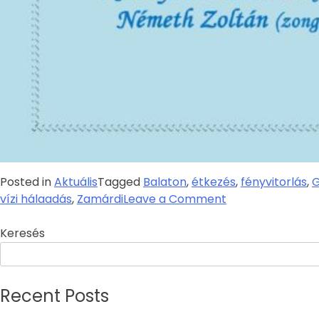
Posted in
Aktuális
Tagged
Balaton
,
étkezés
,
fényvitorlás
,
G
vízi hálaadás
,
Zamárdi
Leave a Comment
Keresés
Recent Posts