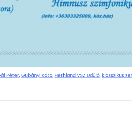
ál Péter
,
Gubányi Kata
,
Hethland VSZ Üdülő
,
klasszikus ze