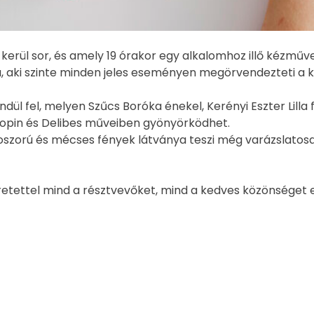
rül sor, és amely 19 órakor egy alkalomhoz illő kézműve
, aki szinte minden jeles eseményen megörvendezteti a k
ndül fel, melyen Szűcs Boróka énekel, Kerényi Eszter Lil
opin és Delibes műveiben gyönyörködhet.
skoszorú és mécses fények látványa teszi még varázslato
retettel mind a résztvevőket, mind a kedves közönséget e