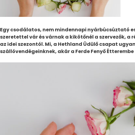
Egy csodálatos, nem mindennapi nyárbúcsúztató ese
szeretettel vár és várnak a kikötőnél a szervezők, a 
az idei szezontól. Mi, a Hethland Üdülő csapat ugy
szállóvendégeinknek, akár a Ferde Fenyő Étterembe