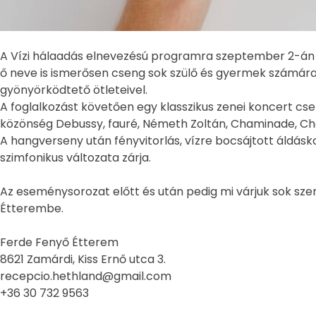
A Vízi hálaadás elnevezésú programra szeptember 2-án ke
ő neve is ismerősen cseng sok szülő és gyermek számára
gyönyörködtető ötleteivel.
A foglalkozást követően egy klasszikus zenei koncert cse
közönség Debussy, fauré, Németh Zoltán, Chaminade, Ch
A hangverseny után fényvitorlás, vízre bocsájtott áldá
szimfonikus változata zárja.
Az eseménysorozat előtt és után pedig mi várjuk sok sze
Étterembe.
Ferde Fenyő Étterem
8621 Zamárdi, Kiss Ernő utca 3.
recepcio.hethland@gmail.com
+36 30 732 9563