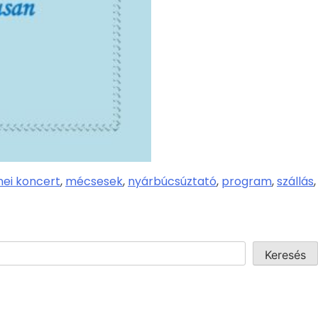
nei koncert
,
mécsesek
,
nyárbúcsúztató
,
program
,
szállás
,
Keresés