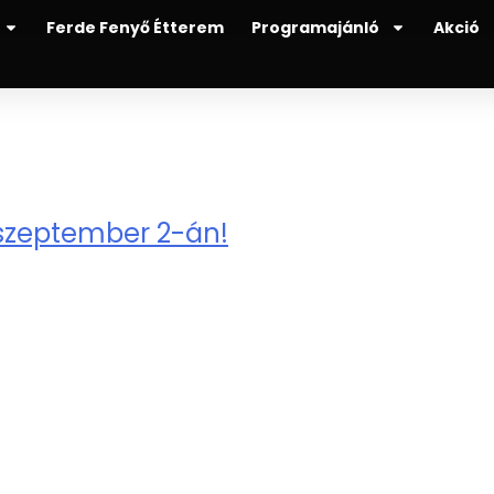
Ferde Fenyő Étterem
Programajánló
Akció
 szeptember 2-án!